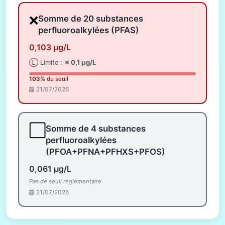
❌
Somme de 20 substances
perfluoroalkylées (PFAS)
0,103 µg/L
Ⓛ Limite :
≤ 0,1 µg/L
103%
du seuil
21/07/2026
⬜
Somme de 4 substances
perfluoroalkylées
(PFOA+PFNA+PFHXS+PFOS)
0,061 µg/L
Pas de seuil réglementaire
21/07/2026