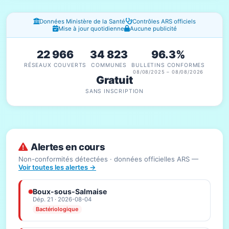
Fenêtres d'information
Données Ministère de la Santé
Contrôles ARS officiels
Mise à jour quotidienne
Aucune publicité
22 966
34 823
96.3%
RÉSEAUX COUVERTS
COMMUNES
BULLETINS CONFORMES
08/08/2025 – 08/08/2026
Gratuit
SANS INSCRIPTION
Alertes en cours
Non-conformités détectées · données officielles ARS —
Voir toutes les alertes →
Boux-sous-Salmaise
Dép. 21 · 2026-08-04
Bactériologique