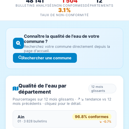
48 141
1 504
12
BULLETINS ANALYSÉS
NON CONFORMES
DÉPARTEMENTS
3.1%
TAUX DE NON-CONFORMITÉ
Connaître la qualité de l'eau de votre
commune ?
Recherchez votre commune directement depuis la
page d'accueil.
Rechercher une commune
Qualité de l'eau par
12 mois
département
glissants
Pourcentages sur 12 mois glissants · ↗↘ tendance vs 12
mois précédents · cliquez pour le détail.
Ain
96.8% conformes
01 · 3 828 bulletins
↘ -0.7%