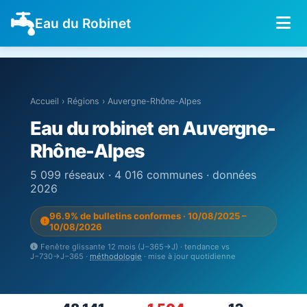
Eau du Robinet
Accueil
›
Régions
›
Auvergne-Rhône-Alpes
Eau du robinet en Auvergne-
Rhône-Alpes
5 099 réseaux · 4 016 communes · données
2026
96.9% de bulletins conformes · 10/08/2025 –
10/08/2026
Fenêtre glissante 12 mois (J−365→J) · tendance vs
J−730→J−365 ·
méthodologie
· mise à jour quotidienne