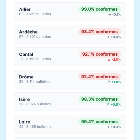
Allier
99.0% conformes
03 · 1 629 bulletins
→ -0.1%
Ardèche
93.4% conformes
07 · 4 501 bulletins
→ +0.4%
Cantal
92.1% conformes
15 · 2 393 bulletins
↘ -2.0%
Drôme
92.4% conformes
26 · 3 114 bulletins
↗ +1.0%
Isère
98.3% conformes
38 · 8 074 bulletins
↗ +0.8%
Loire
99.4% conformes
42 · 3 488 bulletins
→ +0.3%