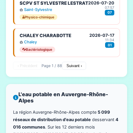
SCPV ST SYLVESTRE LESTRAT
2026-07-20
07:57
Saint-Sylvestre
07
Physico-chimique
CHALEY CHARABOTTE
2026-07-17
11:34
Chaley
01
Bactériologique
‹ Précédent
Page 1 / 88
Suivant ›
L'eau potable en Auvergne-Rhône-
Alpes
La région Auvergne-Rhône-Alpes compte
5 099
réseaux de distribution d'eau potable
desservant
4
016 communes
. Sur les 12 derniers mois