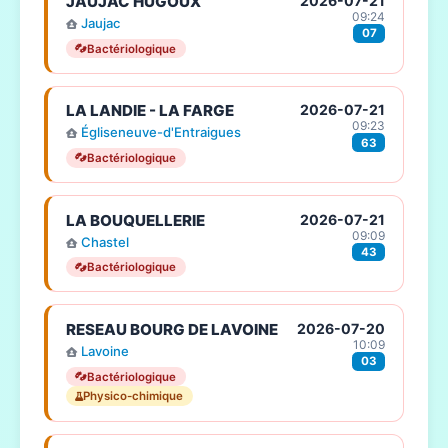
JAUJAC HUGOUX
2026-07-21
09:24
Jaujac
07
Bactériologique
LA LANDIE - LA FARGE
2026-07-21
09:23
Égliseneuve-d'Entraigues
63
Bactériologique
LA BOUQUELLERIE
2026-07-21
09:09
Chastel
43
Bactériologique
RESEAU BOURG DE LAVOINE
2026-07-20
10:09
Lavoine
03
Bactériologique
Physico-chimique