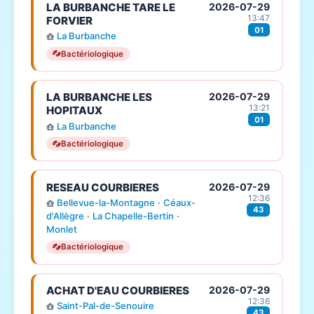
LA BURBANCHE TARE LE
2026-07-29
13:47
FORVIER
01
La Burbanche
Bactériologique
LA BURBANCHE LES
2026-07-29
13:21
HOPITAUX
01
La Burbanche
Bactériologique
RESEAU COURBIERES
2026-07-29
12:36
Bellevue-la-Montagne
·
Céaux-
43
d'Allègre
·
La Chapelle-Bertin
·
Monlet
Bactériologique
ACHAT D'EAU COURBIERES
2026-07-29
12:36
Saint-Pal-de-Senouire
43