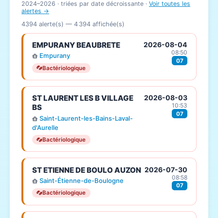
2024–2026 · triées par date décroissante ·
Voir toutes les
alertes →
4394 alerte(s) —
4 394
affichée(s)
EMPURANY BEAUBRETE
2026-08-04
08:50
Empurany
07
Bactériologique
ST LAURENT LES B VILLAGE
2026-08-03
10:53
BS
07
Saint-Laurent-les-Bains-Laval-
d'Aurelle
Bactériologique
ST ETIENNE DE BOULO AUZON
2026-07-30
08:58
Saint-Étienne-de-Boulogne
07
Bactériologique