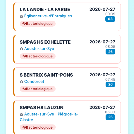
LA LANDIE - LA FARGE
2026-07-27
09:39
Égliseneuve-d'Entraigues
63
Bactériologique
SMPAS HS ECHELETTE
2026-07-27
08:05
Aouste-sur-Sye
26
Bactériologique
S BENTRIX SAINT-PONS
2026-07-27
07:45
Condorcet
26
Bactériologique
SMPAS HS LAUZUN
2026-07-27
06:00
Aouste-sur-Sye
·
Piégros-la-
26
Clastre
Bactériologique