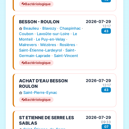
Bactériologique
BESSON - ROULON
2026-07-29
12:17
Beaulieu
·
Blavozy
·
Chaspinhac
·
43
Coubon
·
Lavoûte-sur-Loire
·
Le
Monteil
·
Le Puy-en-Velay
·
Malrevers
·
Mézères
·
Rosières
·
Saint-Étienne-Lardeyrol
·
Saint-
Germain-Laprade
·
Saint-Vincent
Bactériologique
ACHAT D'EAU BESSON
2026-07-29
12:17
ROULON
43
Saint-Pierre-Eynac
Bactériologique
ST ETIENNE DE SERRE LES
2026-07-29
09:33
SABLAS
07