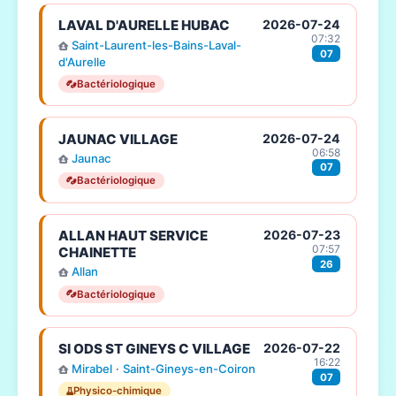
LAVAL D'AURELLE HUBAC
2026-07-24
07:32
Saint-Laurent-les-Bains-Laval-
07
d'Aurelle
Bactériologique
JAUNAC VILLAGE
2026-07-24
06:58
Jaunac
07
Bactériologique
ALLAN HAUT SERVICE
2026-07-23
07:57
CHAINETTE
26
Allan
Bactériologique
SI ODS ST GINEYS C VILLAGE
2026-07-22
16:22
Mirabel
·
Saint-Gineys-en-Coiron
07
Physico-chimique