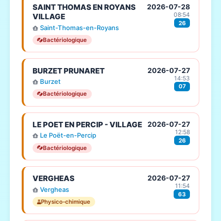
SAINT THOMAS EN ROYANS
2026-07-28
08:54
VILLAGE
26
Saint-Thomas-en-Royans
Bactériologique
BURZET PRUNARET
2026-07-27
14:53
Burzet
07
Bactériologique
LE POET EN PERCIP - VILLAGE
2026-07-27
12:58
Le Poët-en-Percip
26
Bactériologique
VERGHEAS
2026-07-27
11:54
Vergheas
63
Physico-chimique