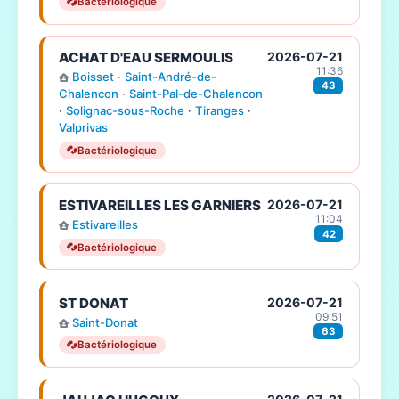
Bactériologique
ACHAT D'EAU SERMOULIS
2026-07-21
11:36
Boisset
·
Saint-André-de-
43
Chalencon
·
Saint-Pal-de-Chalencon
·
Solignac-sous-Roche
·
Tiranges
·
Valprivas
Bactériologique
ESTIVAREILLES LES GARNIERS
2026-07-21
11:04
Estivareilles
42
Bactériologique
ST DONAT
2026-07-21
09:51
Saint-Donat
63
Bactériologique