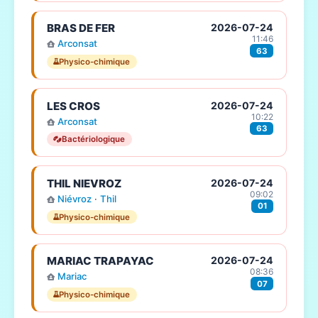
BRAS DE FER
2026-07-24
11:46
Arconsat
63
Physico-chimique
LES CROS
2026-07-24
10:22
Arconsat
63
Bactériologique
THIL NIEVROZ
2026-07-24
09:02
Niévroz
·
Thil
01
Physico-chimique
MARIAC TRAPAYAC
2026-07-24
08:36
Mariac
07
Physico-chimique