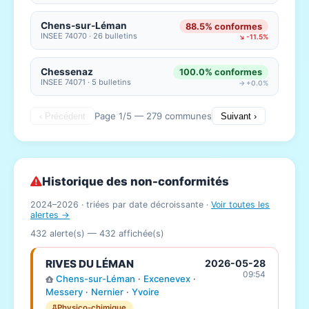
Chens-sur-Léman
88.5% conformes
INSEE 74070 · 26 bulletins
↘ -11.5%
Chessenaz
100.0% conformes
INSEE 74071 · 5 bulletins
→ +0.0%
Page 1/5 — 279 communes
‹ Précédent
Suivant ›
Historique des non-conformités
2024–2026 · triées par date décroissante ·
Voir toutes les
alertes →
432 alerte(s) —
432
affichée(s)
RIVES DU LÉMAN
2026-05-28
09:54
Chens-sur-Léman
·
Excenevex
·
Messery
·
Nernier
·
Yvoire
Physico-chimique