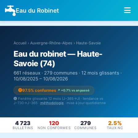
Eau du Robinet
Accueil
›
Auvergne-Rhône-Alpes
›
Haute-Savoie
Eau du robinet — Haute-
Savoie (74)
661 réseaux · 279 communes · 12 mois glissants ·
10/08/2025 – 10/08/2026
97.5% conformes
↗ +0.7% vs an passé
Fenêtre glissante 12 mois (J−365→J) · tendance vs
J−730→J−365 ·
méthodologie
· mise à jour quotidienne
4 723
120
279
2.5%
BULLETINS
NON CONFORMES
COMMUNES
TAUX NC