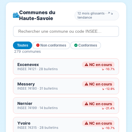
Communes du
12 mois glissants · ↗↘
Haute-Savoie
tendance
Toutes
Non conformes
Conformes
279 communes
Excenevex
⚠ NC en cours
INSEE 74121 · 28 bulletins
↘ -10.7%
Messery
⚠ NC en cours
INSEE 74180 · 31 bulletins
↘ -12.9%
Nernier
⚠ NC en cours
INSEE 74199 · 14 bulletins
↘ -21.4%
Yvoire
⚠ NC en cours
INSEE 74315 · 28 bulletins
↘ -10.7%