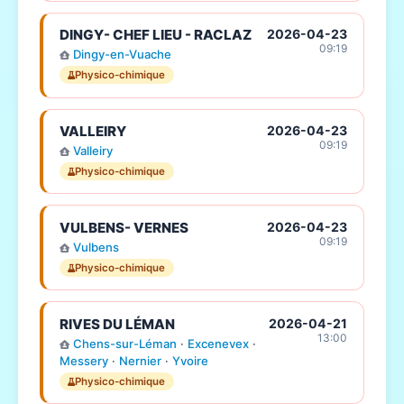
DINGY- CHEF LIEU - RACLAZ
2026-04-23
09:19
Dingy-en-Vuache
Physico-chimique
VALLEIRY
2026-04-23
09:19
Valleiry
Physico-chimique
VULBENS- VERNES
2026-04-23
09:19
Vulbens
Physico-chimique
RIVES DU LÉMAN
2026-04-21
13:00
Chens-sur-Léman
·
Excenevex
·
Messery
·
Nernier
·
Yvoire
Physico-chimique