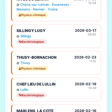
10:24
Chens-sur-Léman
·
Excenevex
·
Messery
·
Nernier
·
Yvoire
Physico-chimique
SILLINGY LUGY
2026-03-17
09:30
Sillingy
Bactériologique
THUSY-BORNACHON
2026-02-23
11:51
Thusy
Physico-chimique
CHEF LIEU DE LULLIN
2026-02-19
10:39
Lullin
Bactériologique
MARLENS_LA COTE
2026-02-16