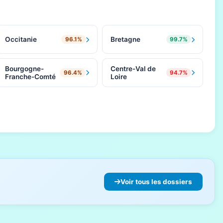
Occitanie
Bretagne
96.1%
99.7%
Bourgogne-
Centre-Val de
96.4%
94.7%
Franche-Comté
Loire
Voir tous les dossiers