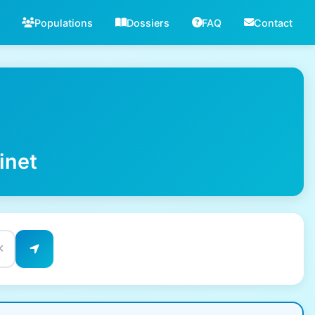
Populations
Dossiers
FAQ
Contact
inet
✕