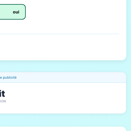
oui
 publicité
it
ION