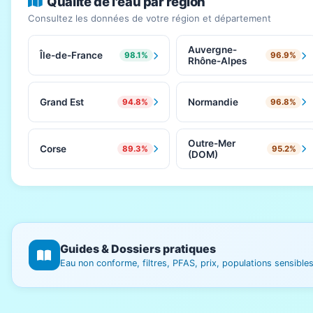
Qualité de l'eau par région
Consultez les données de votre région et département
Auvergne-
Île-de-France
98.1%
96.9%
Rhône-Alpes
Grand Est
Normandie
94.8%
96.8%
Outre-Mer
Corse
89.3%
95.2%
(DOM)
Guides & Dossiers pratiques
Eau non conforme, filtres, PFAS, prix, populations sensibl