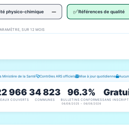
✅
té physico-chimique
Références de qualité
—
PARAMÈTRE, SUR 12 MOIS
 Ministère de la Santé
Contrôles ARS officiels
Mise à jour quotidienne
Aucune
22 966
34 823
96.3%
Gratu
SEAUX COUVERTS
COMMUNES
BULLETINS CONFORMES
SANS INSCRIPT
06/08/2025 – 06/08/2026