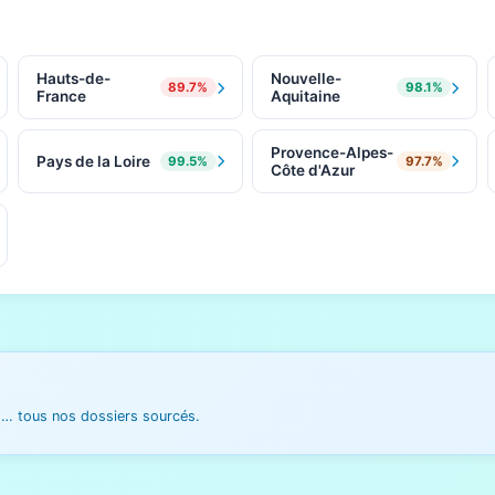
Hauts-de-
Nouvelle-
89.7%
98.1%
France
Aquitaine
Provence-Alpes-
Pays de la Loire
99.5%
97.7%
Côte d'Azur
es… tous nos dossiers sourcés.