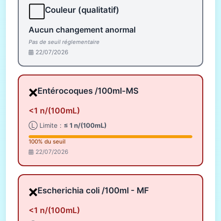
⬜
Couleur (qualitatif)
Aucun changement anormal
Pas de seuil réglementaire
22/07/2026
❌
Entérocoques /100ml-MS
<1 n/(100mL)
Ⓛ Limite :
≤ 1 n/(100mL)
100% du seuil
22/07/2026
❌
Escherichia coli /100ml - MF
<1 n/(100mL)