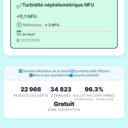
✅
Turbidité néphélométrique NFU
<0,1 NFU
Ⓡ Référence :
≤ 2 NFU
5% du seuil
22/07/2026
Fenêtres d'information
Données Ministère de la Santé
Contrôles ARS officiels
Mise à jour quotidienne
Aucune publicité
22 966
34 823
96.3%
RÉSEAUX COUVERTS
COMMUNES
BULLETINS CONFORMES
07/08/2025 – 07/08/2026
Gratuit
SANS INSCRIPTION