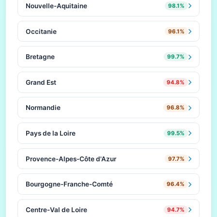
Nouvelle-Aquitaine
98.1%
Occitanie
96.1%
Bretagne
99.7%
Grand Est
94.8%
Normandie
96.8%
Pays de la Loire
99.5%
Provence-Alpes-Côte d'Azur
97.7%
Bourgogne-Franche-Comté
96.4%
Centre-Val de Loire
94.7%