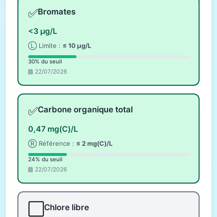
✅
Bromates
<3 µg/L
Ⓛ Limite :
≤ 10 µg/L
30% du seuil
22/07/2026
✅
Carbone organique total
0,47 mg(C)/L
Ⓡ Référence :
≤ 2 mg(C)/L
24% du seuil
22/07/2026
⬜
Chlore libre