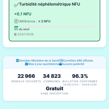
✅
Turbidité néphélométrique NFU
<0,1 NFU
Ⓡ Référence :
≤ 2 NFU
5% du seuil
22/07/2026
Fenêtres d'information
Données Ministère de la Santé
Contrôles ARS officiels
Mise à jour quotidienne
Aucune publicité
22 966
34 823
96.3%
RÉSEAUX COUVERTS
COMMUNES
BULLETINS CONFORMES
06/08/2025 – 06/08/2026
Gratuit
SANS INSCRIPTION