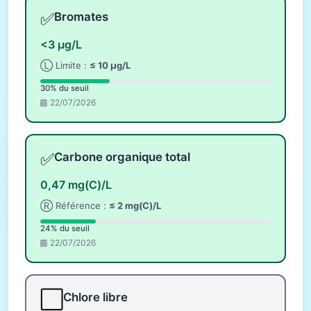
✅
Bromates
<3 µg/L
Ⓛ Limite :
≤ 10 µg/L
30% du seuil
22/07/2026
✅
Carbone organique total
0,47 mg(C)/L
Ⓡ Référence :
≤ 2 mg(C)/L
24% du seuil
22/07/2026
⬜
Chlore libre