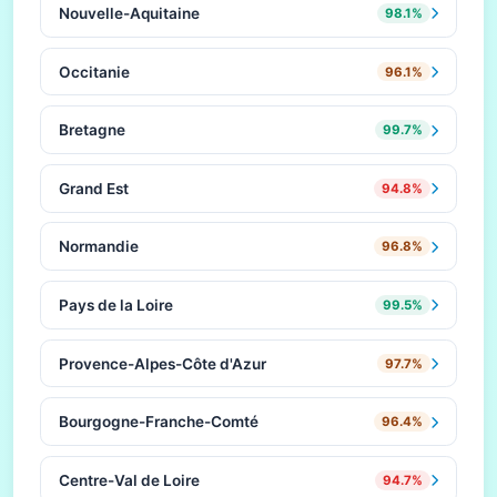
Nouvelle-Aquitaine
98.1%
Occitanie
96.1%
Bretagne
99.7%
Grand Est
94.8%
Normandie
96.8%
Pays de la Loire
99.5%
Provence-Alpes-Côte d'Azur
97.7%
Bourgogne-Franche-Comté
96.4%
Centre-Val de Loire
94.7%