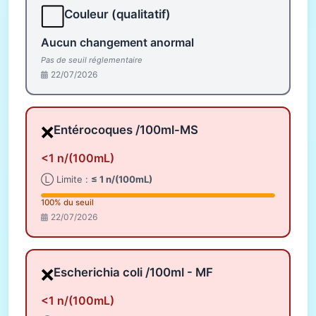
⬜
Couleur (qualitatif)
Aucun changement anormal
Pas de seuil réglementaire
22/07/2026
❌
Entérocoques /100ml-MS
<1 n/(100mL)
Ⓛ Limite :
≤ 1 n/(100mL)
100% du seuil
22/07/2026
❌
Escherichia coli /100ml - MF
<1 n/(100mL)