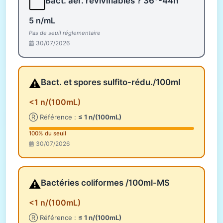
⬜
Bact. aér. revivifiables ? 36°-44h
5 n/mL
Pas de seuil réglementaire
30/07/2026
⚠️
Bact. et spores sulfito-rédu./100ml
<1 n/(100mL)
Ⓡ Référence :
≤ 1 n/(100mL)
100% du seuil
30/07/2026
⚠️
Bactéries coliformes /100ml-MS
<1 n/(100mL)
Ⓡ Référence :
≤ 1 n/(100mL)