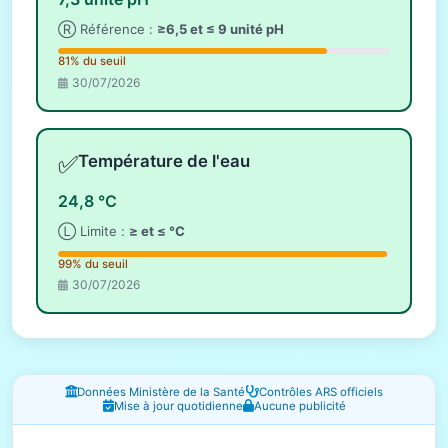
Ⓡ Référence :
≥6,5 et ≤ 9 unité pH
81% du seuil
30/07/2026
✅
Température de l'eau
24,8 °C
Ⓛ Limite :
≥ et ≤ °C
99% du seuil
30/07/2026
Fenêtres d'information
Données Ministère de la Santé
Contrôles ARS officiels
Mise à jour quotidienne
Aucune publicité