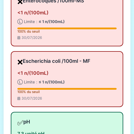
❌
Entérocoques /100ml-MS
<1 n/(100mL)
Ⓛ Limite :
≤ 1 n/(100mL)
100% du seuil
30/07/2026
❌
Escherichia coli /100ml - MF
<1 n/(100mL)
Ⓛ Limite :
≤ 1 n/(100mL)
100% du seuil
30/07/2026
✅
pH
7,3 unité pH