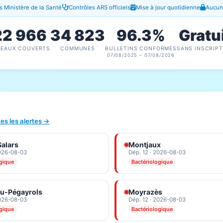
 Ministère de la Santé
Contrôles ARS officiels
Mise à jour quotidienne
Aucune
22 966
34 823
96.3%
Gratu
SEAUX COUVERTS
COMMUNES
BULLETINS CONFORMES
SANS INSCRIPT
07/08/2025 – 07/08/2026
tes les alertes →
alars
Montjaux
2026-08-03
Dép. 12 · 2026-08-03
ogique
Bactériologique
au-Pégayrols
Moyrazès
2026-08-03
Dép. 12 · 2026-08-03
ogique
Bactériologique