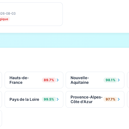
2026-08-03
ogique
Hauts-de-
Nouvelle-
89.7%
98.1%
France
Aquitaine
Provence-Alpes-
Pays de la Loire
99.5%
97.7%
Côte d'Azur