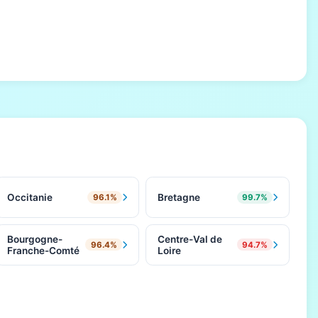
Occitanie
Bretagne
96.1%
99.7%
Bourgogne-
Centre-Val de
96.4%
94.7%
Franche-Comté
Loire