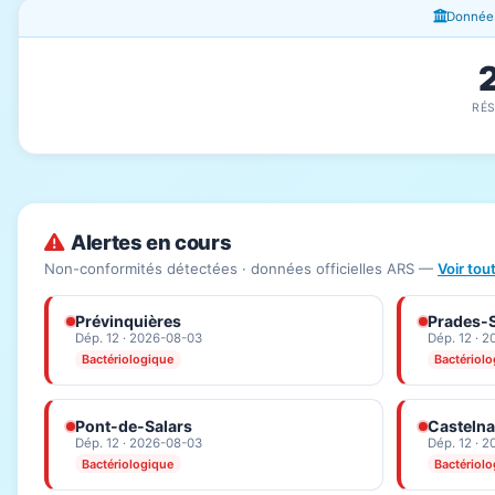
Fenêtres d'information
Données
RÉ
Alertes en cours
Non-conformités détectées · données officielles ARS —
Voir tou
Prévinquières
Prades-S
Dép. 12 · 2026-08-03
Dép. 12 · 
Bactériologique
Bactériol
Pont-de-Salars
Casteln
Dép. 12 · 2026-08-03
Dép. 12 · 
Bactériologique
Bactériol