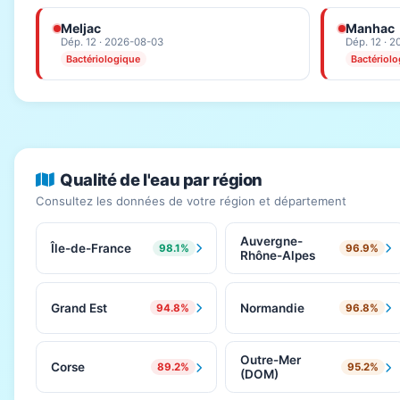
Meljac
Manhac
Dép. 12 · 2026-08-03
Dép. 12 · 
Bactériologique
Bactériol
Qualité de l'eau par région
Consultez les données de votre région et département
Auvergne-
Île-de-France
98.1%
96.9%
Rhône-Alpes
Grand Est
Normandie
94.8%
96.8%
Outre-Mer
Corse
89.2%
95.2%
(DOM)