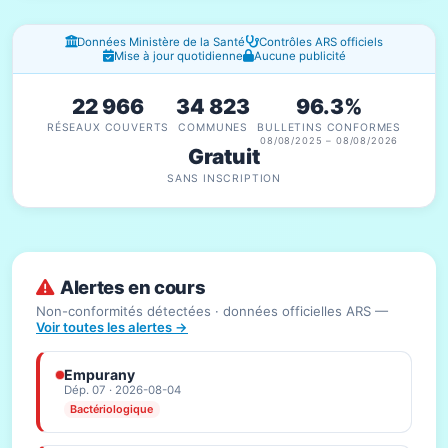
Fenêtres d'information
Données Ministère de la Santé
Contrôles ARS officiels
Mise à jour quotidienne
Aucune publicité
22 966
34 823
96.3%
RÉSEAUX COUVERTS
COMMUNES
BULLETINS CONFORMES
08/08/2025 – 08/08/2026
Gratuit
SANS INSCRIPTION
Alertes en cours
Non-conformités détectées · données officielles ARS —
Voir toutes les alertes →
Empurany
Dép. 07 · 2026-08-04
Bactériologique