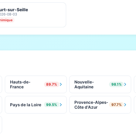
rt-sur-Seille
2026-08-03
himique
Hauts-de-
Nouvelle-
89.7%
98.1%
France
Aquitaine
Provence-Alpes-
Pays de la Loire
99.5%
97.7%
Côte d'Azur