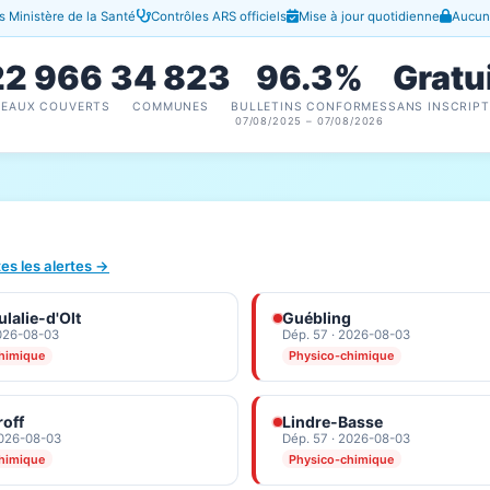
 Ministère de la Santé
Contrôles ARS officiels
Mise à jour quotidienne
Aucune
22 966
34 823
96.3%
Gratu
SEAUX COUVERTS
COMMUNES
BULLETINS CONFORMES
SANS INSCRIPT
07/08/2025 – 07/08/2026
tes les alertes →
lalie-d'Olt
Guébling
2026-08-03
Dép. 57 · 2026-08-03
himique
Physico-chimique
off
Lindre-Basse
2026-08-03
Dép. 57 · 2026-08-03
himique
Physico-chimique