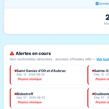
Fenêtres d'information
Données
RÉ
Alertes en cours
Non-conformités détectées · données officielles ARS —
Voir tou
Saint Geniez d'Olt et d'Aubrac
Sainte-Eu
Dép. 12 · 2026-08-03
Dép. 12 · 
Physico-chimique
Physico-c
Bidestroff
Guébestr
Dép. 57 · 2026-08-03
Dép. 57 · 
Physico-chimique
Physico-c