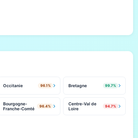
Occitanie
Bretagne
96.1%
99.7%
Bourgogne-
Centre-Val de
96.4%
94.7%
Franche-Comté
Loire