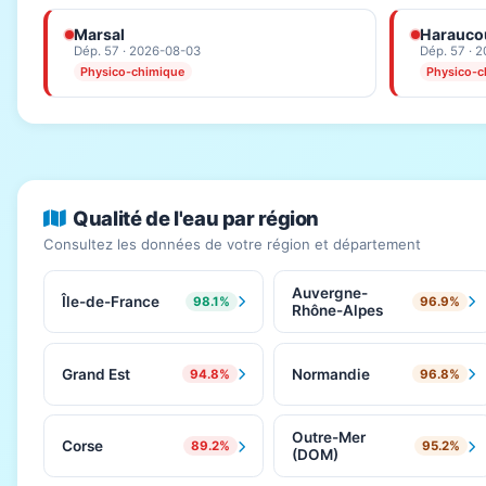
Marsal
Haraucou
Dép. 57 · 2026-08-03
Dép. 57 · 
Physico-chimique
Physico-c
Qualité de l'eau par région
Consultez les données de votre région et département
Auvergne-
Île-de-France
98.1%
96.9%
Rhône-Alpes
Grand Est
Normandie
94.8%
96.8%
Outre-Mer
Corse
89.2%
95.2%
(DOM)