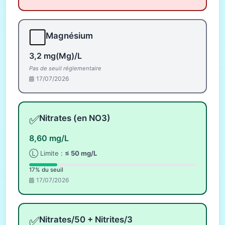
⬜
Magnésium
3,2 mg(Mg)/L
Pas de seuil réglementaire
17/07/2026
✅
Nitrates (en NO3)
8,60 mg/L
Ⓛ Limite :
≤ 50 mg/L
17% du seuil
17/07/2026
✅
Nitrates/50 + Nitrites/3