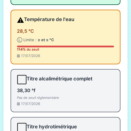
⚠️
Température de l'eau
28,5 °C
Ⓛ Limite :
≥ et ≤ °C
114%
du seuil
17/07/2026
⬜
Titre alcalimétrique complet
38,30 °f
Pas de seuil réglementaire
17/07/2026
⬜
Titre hydrotimétrique