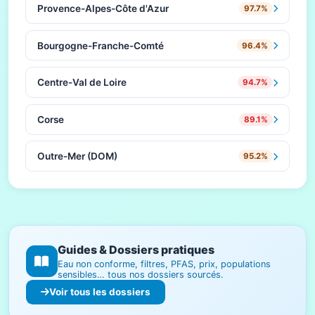
Provence-Alpes-Côte d'Azur
97.7%
Bourgogne-Franche-Comté
96.4%
Centre-Val de Loire
94.7%
Corse
89.1%
Outre-Mer (DOM)
95.2%
Guides & Dossiers pratiques
Eau non conforme, filtres, PFAS, prix, populations
sensibles… tous nos dossiers sourcés.
Voir tous les dossiers