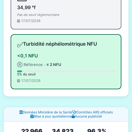
34,99 °f
Pas de seuil réglementaire
17/07/2026
✅
Turbidité néphélométrique NFU
<0,1 NFU
Ⓡ Référence :
≤ 2 NFU
5% du seuil
17/07/2026
Fenêtres d'information
Données Ministère de la Santé
Contrôles ARS officiels
Mise à jour quotidienne
Aucune publicité
22 966
34 823
96.3%