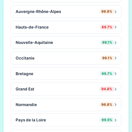
Auvergne-Rhône-Alpes
96.9%
Hauts-de-France
89.7%
Nouvelle-Aquitaine
98.1%
Occitanie
96.1%
Bretagne
99.7%
Grand Est
94.8%
Normandie
96.8%
Pays de la Loire
99.5%