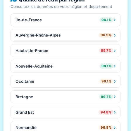
Consultez les données de votre région et département
Île-de-France
98.1%
Auvergne-Rhône-Alpes
96.9%
Hauts-de-France
89.7%
Nouvelle-Aquitaine
98.1%
Occitanie
96.1%
Bretagne
99.7%
Grand Est
94.8%
Normandie
96.8%