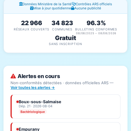
Fenêtres d'information
Données Ministère de la Santé
Contrôles ARS officiels
Mise à jour quotidienne
Aucune publicité
22 966
34 823
96.3%
RÉSEAUX COUVERTS
COMMUNES
BULLETINS CONFORMES
08/08/2025 – 08/08/2026
Gratuit
SANS INSCRIPTION
Alertes en cours
Non-conformités détectées · données officielles ARS —
Voir toutes les alertes →
Boux-sous-Salmaise
Dép. 21 · 2026-08-04
Bactériologique
Empurany