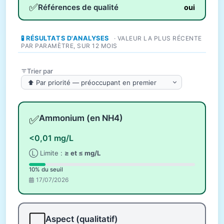
✅
Références de qualité
oui
🧪 RÉSULTATS D'ANALYSES
· VALEUR LA PLUS RÉCENTE
PAR PARAMÈTRE, SUR 12 MOIS
Trier par
✅
Ammonium (en NH4)
<0,01 mg/L
Ⓛ Limite :
≥ et ≤ mg/L
10% du seuil
17/07/2026
⬜
Aspect (qualitatif)