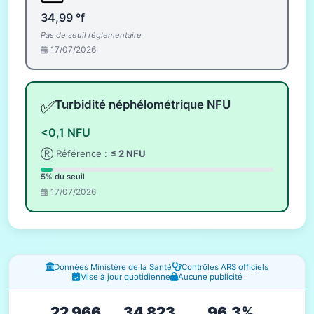
34,99 °f
Pas de seuil réglementaire
17/07/2026
✅
Turbidité néphélométrique NFU
<0,1 NFU
Ⓡ Référence :
≤ 2 NFU
5% du seuil
17/07/2026
Fenêtres d'information
Données Ministère de la Santé
Contrôles ARS officiels
Mise à jour quotidienne
Aucune publicité
22 966
34 823
96.3%