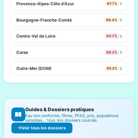
Provence-Alpes-Côte d'Azur
97.7%
Bourgogne-Franche-Comté
96.4%
Centre-Val de Loire
94.7%
Corse
89.2%
Outre-Mer (DOM)
95.2%
Guides & Dossiers pratiques
Eau non conforme, filtres, PFAS, prix, populations
sensibles… tous nos dossiers sourcés.
Voir tous les dossiers