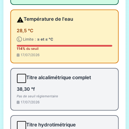
⚠️
Température de l'eau
28,5 °C
Ⓛ Limite :
≥ et ≤ °C
114%
du seuil
17/07/2026
⬜
Titre alcalimétrique complet
38,30 °f
Pas de seuil réglementaire
17/07/2026
⬜
Titre hydrotimétrique