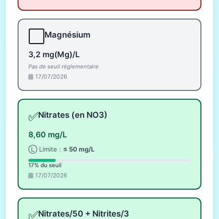
⬜
Magnésium
3,2 mg(Mg)/L
Pas de seuil réglementaire
17/07/2026
✅
Nitrates (en NO3)
8,60 mg/L
Ⓛ Limite :
≤ 50 mg/L
17% du seuil
17/07/2026
✅
Nitrates/50 + Nitrites/3