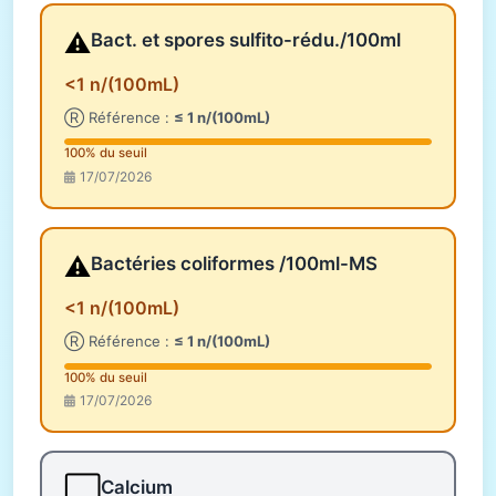
⚠️
Bact. et spores sulfito-rédu./100ml
<1 n/(100mL)
Ⓡ Référence :
≤ 1 n/(100mL)
100% du seuil
17/07/2026
⚠️
Bactéries coliformes /100ml-MS
<1 n/(100mL)
Ⓡ Référence :
≤ 1 n/(100mL)
100% du seuil
17/07/2026
⬜
Calcium