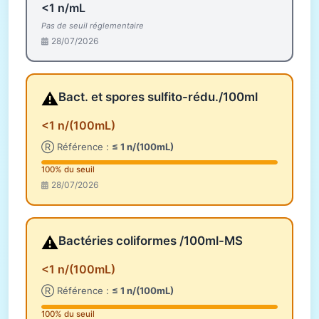
<1 n/mL
Pas de seuil réglementaire
28/07/2026
⚠️
Bact. et spores sulfito-rédu./100ml
<1 n/(100mL)
Ⓡ Référence :
≤ 1 n/(100mL)
100% du seuil
28/07/2026
⚠️
Bactéries coliformes /100ml-MS
<1 n/(100mL)
Ⓡ Référence :
≤ 1 n/(100mL)
100% du seuil