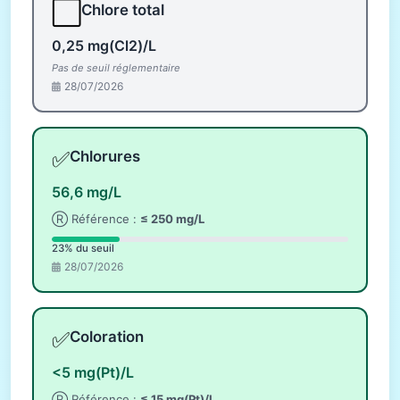
⬜
Chlore total
0,25 mg(Cl2)/L
Pas de seuil réglementaire
28/07/2026
✅
Chlorures
56,6 mg/L
Ⓡ Référence :
≤ 250 mg/L
23% du seuil
28/07/2026
✅
Coloration
<5 mg(Pt)/L
Ⓡ Référence :
≤ 15 mg(Pt)/L