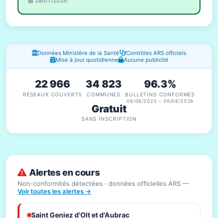
28/07/2026
Fenêtres d'information
Données Ministère de la Santé
Contrôles ARS officiels
Mise à jour quotidienne
Aucune publicité
22 966
34 823
96.3%
RÉSEAUX COUVERTS
COMMUNES
BULLETINS CONFORMES
06/08/2025 – 06/08/2026
Gratuit
SANS INSCRIPTION
Alertes en cours
Non-conformités détectées · données officielles ARS —
Voir toutes les alertes →
Saint Geniez d'Olt et d'Aubrac