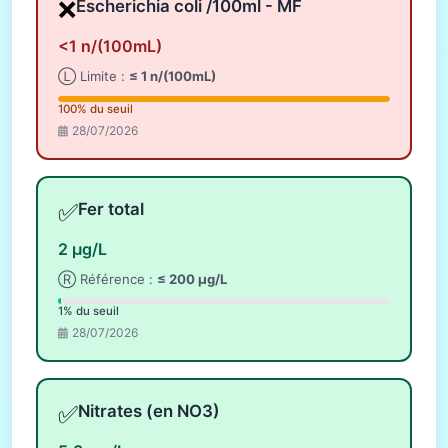
❌
Escherichia coli /100ml - MF
<1 n/(100mL)
Ⓛ Limite :
≤ 1 n/(100mL)
100% du seuil
28/07/2026
✅
Fer total
2 µg/L
Ⓡ Référence :
≤ 200 µg/L
1% du seuil
28/07/2026
✅
Nitrates (en NO3)