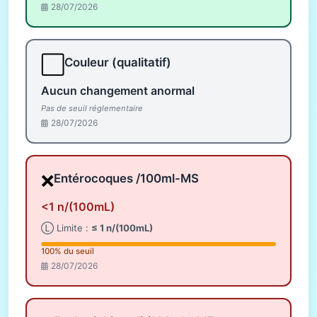
28/07/2026
⬜
Couleur (qualitatif)
Aucun changement anormal
Pas de seuil réglementaire
28/07/2026
❌
Entérocoques /100ml-MS
<1 n/(100mL)
Ⓛ Limite :
≤ 1 n/(100mL)
100% du seuil
28/07/2026