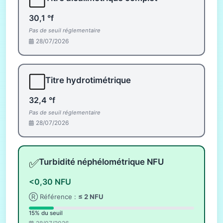
30,1 °f
Pas de seuil réglementaire
28/07/2026
⬜
Titre hydrotimétrique
32,4 °f
Pas de seuil réglementaire
28/07/2026
✅
Turbidité néphélométrique NFU
<0,30 NFU
Ⓡ Référence :
≤ 2 NFU
15% du seuil