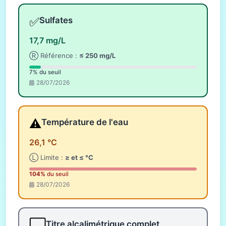
✅
Sulfates
17,7 mg/L
Ⓡ Référence :
≤ 250 mg/L
7% du seuil
28/07/2026
⚠️
Température de l'eau
26,1 °C
Ⓛ Limite :
≥ et ≤ °C
104%
du seuil
28/07/2026
⬜
Titre alcalimétrique complet