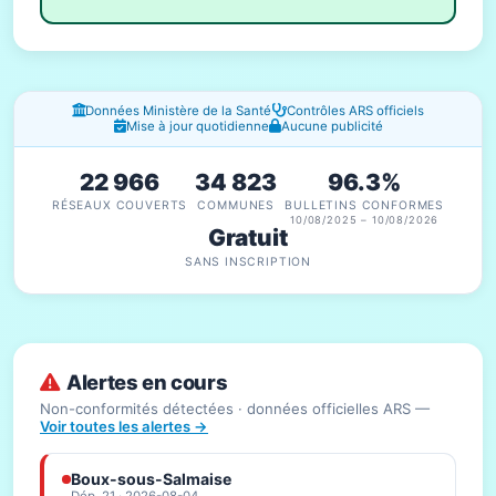
Fenêtres d'information
Données Ministère de la Santé
Contrôles ARS officiels
Mise à jour quotidienne
Aucune publicité
22 966
34 823
96.3%
RÉSEAUX COUVERTS
COMMUNES
BULLETINS CONFORMES
10/08/2025 – 10/08/2026
Gratuit
SANS INSCRIPTION
Alertes en cours
Non-conformités détectées · données officielles ARS —
Voir toutes les alertes →
Boux-sous-Salmaise