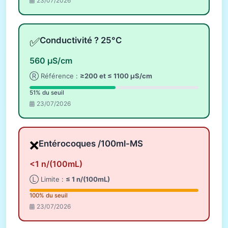
23/07/2026
✅
Conductivité ? 25°C
560 µS/cm
Ⓡ Référence :
≥200 et ≤ 1100 µS/cm
51% du seuil
23/07/2026
❌
Entérocoques /100ml-MS
<1 n/(100mL)
Ⓛ Limite :
≤ 1 n/(100mL)
100% du seuil
23/07/2026