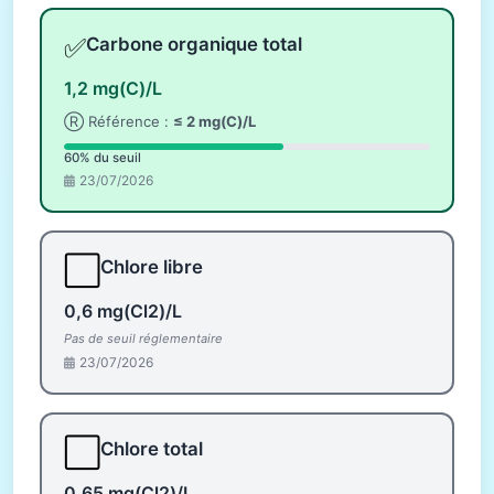
✅
Carbone organique total
1,2 mg(C)/L
Ⓡ Référence :
≤ 2 mg(C)/L
60% du seuil
23/07/2026
⬜
Chlore libre
0,6 mg(Cl2)/L
Pas de seuil réglementaire
23/07/2026
⬜
Chlore total
0,65 mg(Cl2)/L