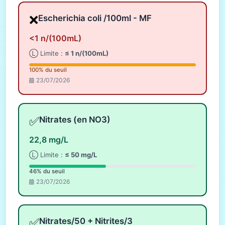
❌
Escherichia coli /100ml - MF
<1 n/(100mL)
Ⓛ Limite :
≤ 1 n/(100mL)
100% du seuil
23/07/2026
✅
Nitrates (en NO3)
22,8 mg/L
Ⓛ Limite :
≤ 50 mg/L
46% du seuil
23/07/2026
✅
Nitrates/50 + Nitrites/3