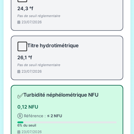
24,3 °f
Pas de seuil réglementaire
23/07/2026
⬜
Titre hydrotimétrique
26,1 °f
Pas de seuil réglementaire
23/07/2026
✅
Turbidité néphélométrique NFU
0,12 NFU
Ⓡ Référence :
≤ 2 NFU
6% du seuil
23/07/2026