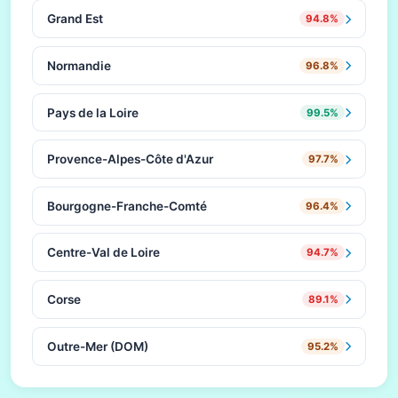
Grand Est
94.8%
Normandie
96.8%
Pays de la Loire
99.5%
Provence-Alpes-Côte d'Azur
97.7%
Bourgogne-Franche-Comté
96.4%
Centre-Val de Loire
94.7%
Corse
89.1%
Outre-Mer (DOM)
95.2%