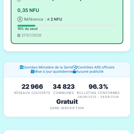
0,35 NFU
Ⓡ Référence :
≤ 2 NFU
18% du seuil
27/07/2026
Fenêtres d'information
Données Ministère de la Santé
Contrôles ARS officiels
Mise à jour quotidienne
Aucune publicité
22 966
34 823
96.3%
RÉSEAUX COUVERTS
COMMUNES
BULLETINS CONFORMES
08/08/2025 – 08/08/2026
Gratuit
SANS INSCRIPTION