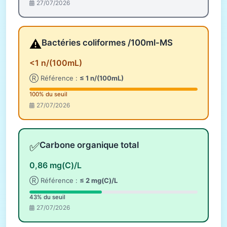
27/07/2026
⚠️
Bactéries coliformes /100ml-MS
<1 n/(100mL)
Ⓡ Référence :
≤ 1 n/(100mL)
100% du seuil
27/07/2026
✅
Carbone organique total
0,86 mg(C)/L
Ⓡ Référence :
≤ 2 mg(C)/L
43% du seuil
27/07/2026