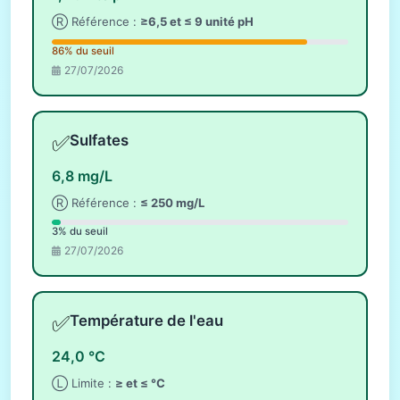
Ⓡ Référence :
≥6,5 et ≤ 9 unité pH
86% du seuil
27/07/2026
✅
Sulfates
6,8 mg/L
Ⓡ Référence :
≤ 250 mg/L
3% du seuil
27/07/2026
✅
Température de l'eau
24,0 °C
Ⓛ Limite :
≥ et ≤ °C