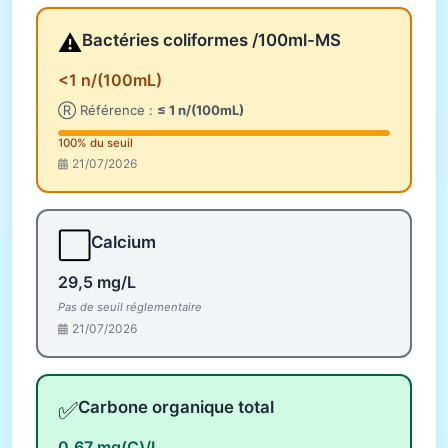
⚠️
Bactéries coliformes /100ml-MS
<1 n/(100mL)
Ⓡ Référence :
≤ 1 n/(100mL)
100% du seuil
21/07/2026
⬜
Calcium
29,5 mg/L
Pas de seuil réglementaire
21/07/2026
✅
Carbone organique total
0,67 mg(C)/L