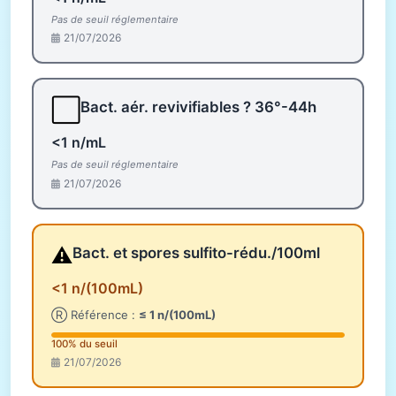
Pas de seuil réglementaire
21/07/2026
⬜
Bact. aér. revivifiables ? 36°-44h
<1 n/mL
Pas de seuil réglementaire
21/07/2026
⚠️
Bact. et spores sulfito-rédu./100ml
<1 n/(100mL)
Ⓡ Référence :
≤ 1 n/(100mL)
100% du seuil
21/07/2026