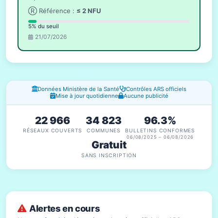
Ⓡ Référence :
≤ 2 NFU
5% du seuil
21/07/2026
Fenêtres d'information
Données Ministère de la Santé
Contrôles ARS officiels
Mise à jour quotidienne
Aucune publicité
22 966
34 823
96.3%
RÉSEAUX COUVERTS
COMMUNES
BULLETINS CONFORMES
06/08/2025 – 06/08/2026
Gratuit
SANS INSCRIPTION
Alertes en cours