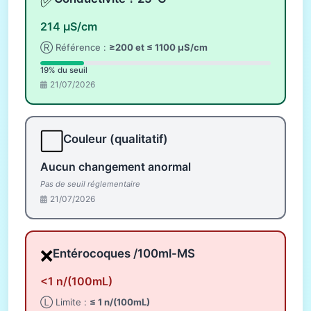
✅
214 µS/cm
Ⓡ Référence :
≥200 et ≤ 1100 µS/cm
19% du seuil
21/07/2026
⬜
Couleur (qualitatif)
Aucun changement anormal
Pas de seuil réglementaire
21/07/2026
❌
Entérocoques /100ml-MS
<1 n/(100mL)
Ⓛ Limite :
≤ 1 n/(100mL)