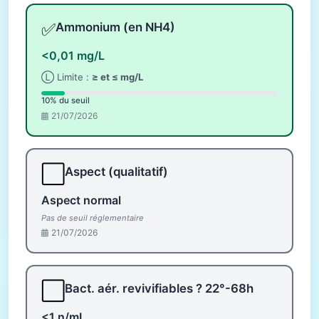
✅
Ammonium (en NH4)
<0,01 mg/L
Ⓛ Limite :
≥ et ≤ mg/L
10% du seuil
21/07/2026
⬜
Aspect (qualitatif)
Aspect normal
Pas de seuil réglementaire
21/07/2026
⬜
Bact. aér. revivifiables ? 22°-68h
<1 n/mL