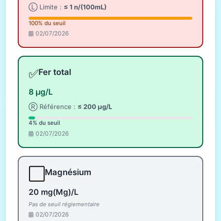
Ⓛ Limite :
≤ 1 n/(100mL)
100% du seuil
02/07/2026
✅
Fer total
8 µg/L
Ⓡ Référence :
≤ 200 µg/L
4% du seuil
02/07/2026
⬜
Magnésium
20 mg(Mg)/L
Pas de seuil réglementaire
02/07/2026