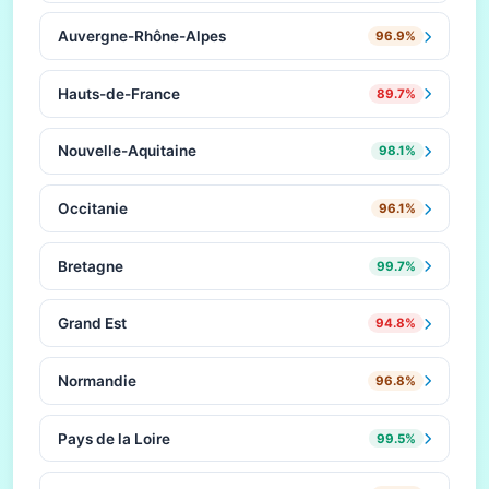
Auvergne-Rhône-Alpes
96.9%
Hauts-de-France
89.7%
Nouvelle-Aquitaine
98.1%
Occitanie
96.1%
Bretagne
99.7%
Grand Est
94.8%
Normandie
96.8%
Pays de la Loire
99.5%