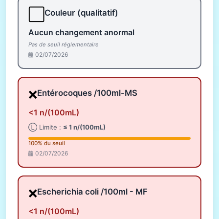
⬜
Couleur (qualitatif)
Aucun changement anormal
Pas de seuil réglementaire
02/07/2026
❌
Entérocoques /100ml-MS
<1 n/(100mL)
Ⓛ Limite :
≤ 1 n/(100mL)
100% du seuil
02/07/2026
❌
Escherichia coli /100ml - MF
<1 n/(100mL)