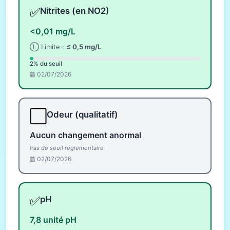
✅
Nitrites (en NO2)
<0,01 mg/L
Ⓛ Limite :
≤ 0,5 mg/L
2% du seuil
02/07/2026
⬜
Odeur (qualitatif)
Aucun changement anormal
Pas de seuil réglementaire
02/07/2026
✅
pH
7,8 unité pH