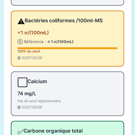
⚠️
Bactéries coliformes /100ml-MS
<1 n/(100mL)
Ⓡ Référence :
≤ 1 n/(100mL)
100% du seuil
02/07/2026
⬜
Calcium
74 mg/L
Pas de seuil réglementaire
02/07/2026
✅
Carbone organique total