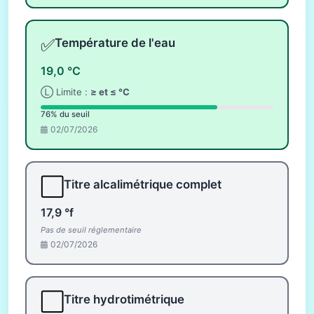
✅
Température de l'eau
19,0 °C
Ⓛ Limite :
≥ et ≤ °C
76% du seuil
02/07/2026
⬜
Titre alcalimétrique complet
17,9 °f
Pas de seuil réglementaire
02/07/2026
⬜
Titre hydrotimétrique