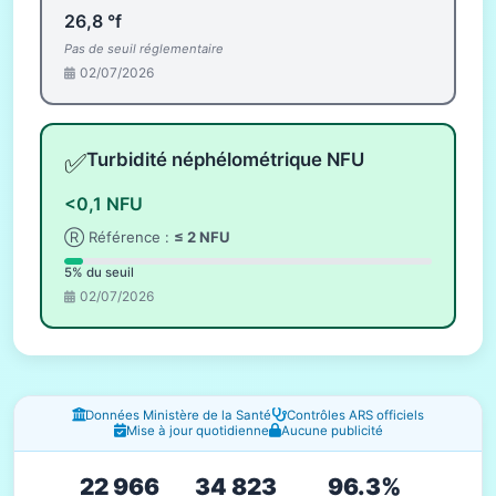
26,8 °f
Pas de seuil réglementaire
02/07/2026
✅
Turbidité néphélométrique NFU
<0,1 NFU
Ⓡ Référence :
≤ 2 NFU
5% du seuil
02/07/2026
Fenêtres d'information
Données Ministère de la Santé
Contrôles ARS officiels
Mise à jour quotidienne
Aucune publicité
22 966
34 823
96.3%