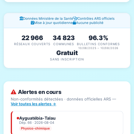
Fenêtres d'information
Données Ministère de la Santé
Contrôles ARS officiels
Mise à jour quotidienne
Aucune publicité
22 966
34 823
96.3%
RÉSEAUX COUVERTS
COMMUNES
BULLETINS CONFORMES
10/08/2025 – 10/08/2026
Gratuit
SANS INSCRIPTION
Alertes en cours
Non-conformités détectées · données officielles ARS —
Voir toutes les alertes →
Ayguatébia-Talau
Dép. 66 · 2026-08-04
Physico-chimique