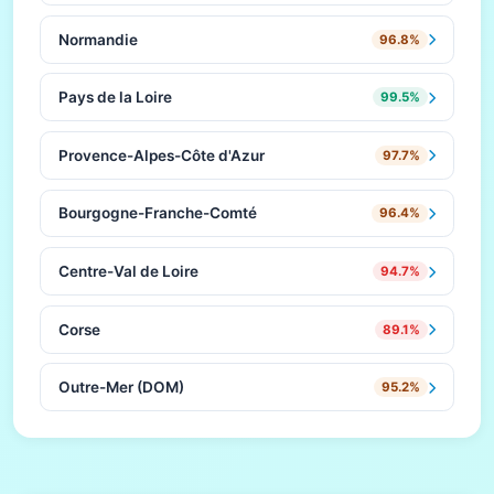
Normandie
96.8%
Pays de la Loire
99.5%
Provence-Alpes-Côte d'Azur
97.7%
Bourgogne-Franche-Comté
96.4%
Centre-Val de Loire
94.7%
Corse
89.1%
Outre-Mer (DOM)
95.2%