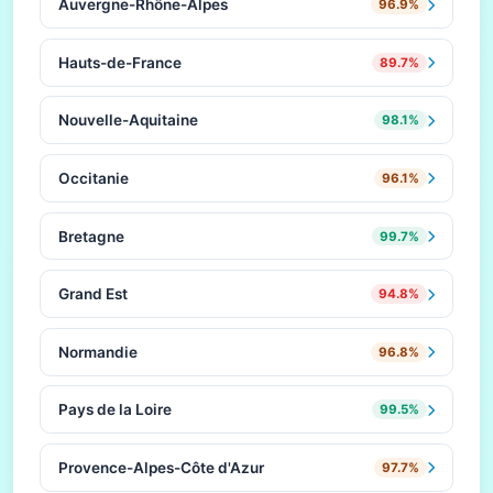
Auvergne-Rhône-Alpes
96.9%
Hauts-de-France
89.7%
Nouvelle-Aquitaine
98.1%
Occitanie
96.1%
Bretagne
99.7%
Grand Est
94.8%
Normandie
96.8%
Pays de la Loire
99.5%
Provence-Alpes-Côte d'Azur
97.7%