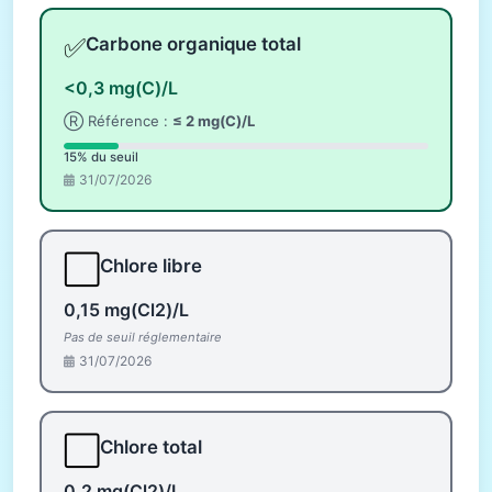
✅
Carbone organique total
<0,3 mg(C)/L
Ⓡ Référence :
≤ 2 mg(C)/L
15% du seuil
31/07/2026
⬜
Chlore libre
0,15 mg(Cl2)/L
Pas de seuil réglementaire
31/07/2026
⬜
Chlore total
0,2 mg(Cl2)/L