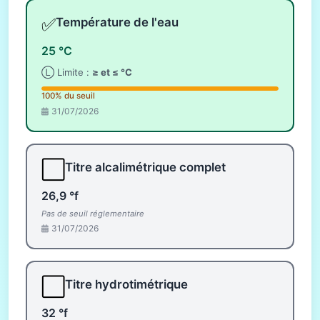
✅
Température de l'eau
25 °C
Ⓛ Limite :
≥ et ≤ °C
100% du seuil
31/07/2026
⬜
Titre alcalimétrique complet
26,9 °f
Pas de seuil réglementaire
31/07/2026
⬜
Titre hydrotimétrique
32 °f