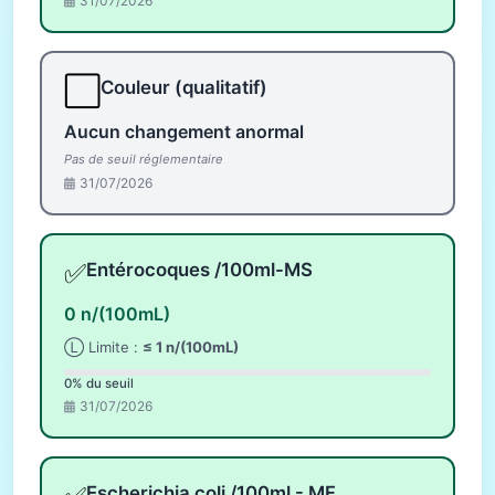
31/07/2026
⬜
Couleur (qualitatif)
Aucun changement anormal
Pas de seuil réglementaire
31/07/2026
✅
Entérocoques /100ml-MS
0 n/(100mL)
Ⓛ Limite :
≤ 1 n/(100mL)
0% du seuil
31/07/2026
Escherichia coli /100ml - MF