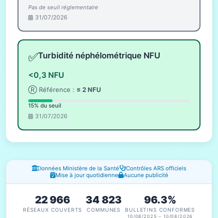
Pas de seuil réglementaire
31/07/2026
✅
Turbidité néphélométrique NFU
<0,3 NFU
Ⓡ Référence :
≤ 2 NFU
15% du seuil
31/07/2026
Fenêtres d'information
Données Ministère de la Santé
Contrôles ARS officiels
Mise à jour quotidienne
Aucune publicité
22 966
34 823
96.3%
RÉSEAUX COUVERTS
COMMUNES
BULLETINS CONFORMES
10/08/2025 – 10/08/2026