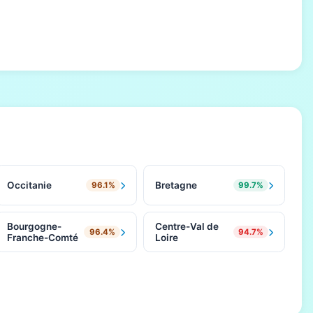
Occitanie
Bretagne
96.1%
99.7%
Bourgogne-
Centre-Val de
96.4%
94.7%
Franche-Comté
Loire