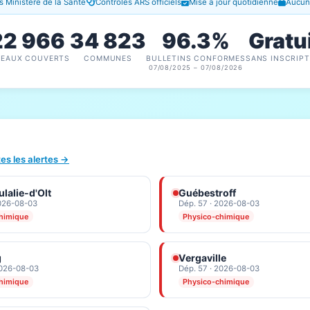
 Ministère de la Santé
Contrôles ARS officiels
Mise à jour quotidienne
Aucune
22 966
34 823
96.3%
Gratu
SEAUX COUVERTS
COMMUNES
BULLETINS CONFORMES
SANS INSCRIPT
07/08/2025 – 07/08/2026
tes les alertes →
lalie-d'Olt
Guébestroff
2026-08-03
Dép. 57 · 2026-08-03
himique
Physico-chimique
g
Vergaville
2026-08-03
Dép. 57 · 2026-08-03
himique
Physico-chimique