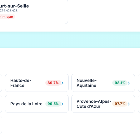
rt-sur-Seille
2026-08-03
himique
Hauts-de-
Nouvelle-
89.7%
98.1%
France
Aquitaine
Provence-Alpes-
Pays de la Loire
99.5%
97.7%
Côte d'Azur