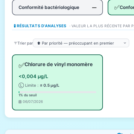
✅
Conformité bactériologique
Confo
—
🧪 RÉSULTATS D'ANALYSES
· VALEUR LA PLUS RÉCENTE PAR 
Trier par
✅
Chlorure de vinyl monomère
<0,004 µg/L
Ⓛ Limite :
≤ 0.5 µg/L
1% du seuil
06/07/2026
Fenêtres d'information