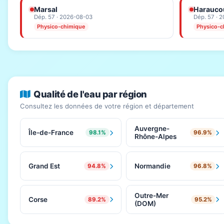
Marsal
Haraucou
Dép. 57 · 2026-08-03
Dép. 57 · 
Physico-chimique
Physico-c
Qualité de l'eau par région
Consultez les données de votre région et département
Auvergne-
Île-de-France
98.1%
96.9%
Rhône-Alpes
Grand Est
Normandie
94.8%
96.8%
Outre-Mer
Corse
89.2%
95.2%
(DOM)