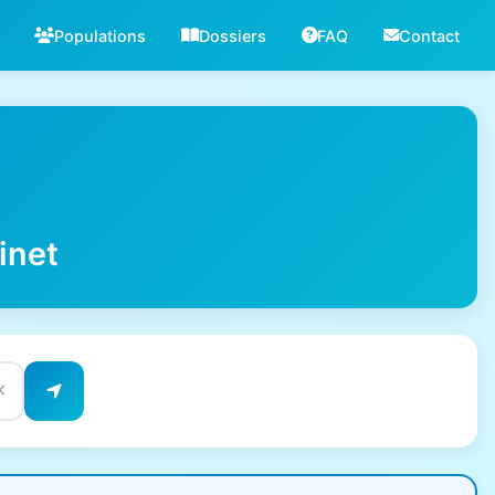
Populations
Dossiers
FAQ
Contact
inet
✕