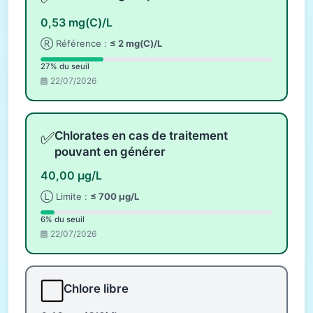
0,53 mg(C)/L
Ⓡ Référence :
≤ 2 mg(C)/L
27% du seuil
22/07/2026
✅
Chlorates en cas de traitement
pouvant en générer
40,00 µg/L
Ⓛ Limite :
≤ 700 µg/L
6% du seuil
22/07/2026
⬜
Chlore libre