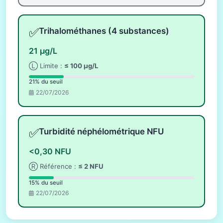
✅
Trihalométhanes (4 substances)
21 µg/L
Ⓛ Limite :
≤ 100 µg/L
21% du seuil
22/07/2026
✅
Turbidité néphélométrique NFU
<0,30 NFU
Ⓡ Référence :
≤ 2 NFU
15% du seuil
22/07/2026