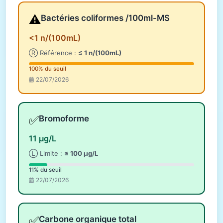
⚠️
Bactéries coliformes /100ml-MS
<1 n/(100mL)
Ⓡ Référence :
≤ 1 n/(100mL)
100% du seuil
22/07/2026
✅
Bromoforme
11 µg/L
Ⓛ Limite :
≤ 100 µg/L
11% du seuil
22/07/2026
✅
Carbone organique total