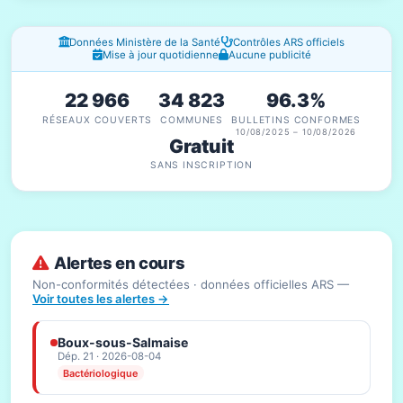
Fenêtres d'information
Données Ministère de la Santé
Contrôles ARS officiels
Mise à jour quotidienne
Aucune publicité
22 966
34 823
96.3%
RÉSEAUX COUVERTS
COMMUNES
BULLETINS CONFORMES
10/08/2025 – 10/08/2026
Gratuit
SANS INSCRIPTION
Alertes en cours
Non-conformités détectées · données officielles ARS —
Voir toutes les alertes →
Boux-sous-Salmaise
Dép. 21 · 2026-08-04
Bactériologique