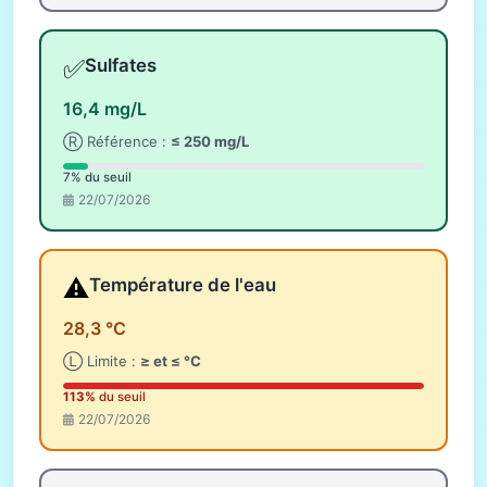
✅
Sulfates
16,4 mg/L
Ⓡ Référence :
≤ 250 mg/L
7% du seuil
22/07/2026
⚠️
Température de l'eau
28,3 °C
Ⓛ Limite :
≥ et ≤ °C
113%
du seuil
22/07/2026