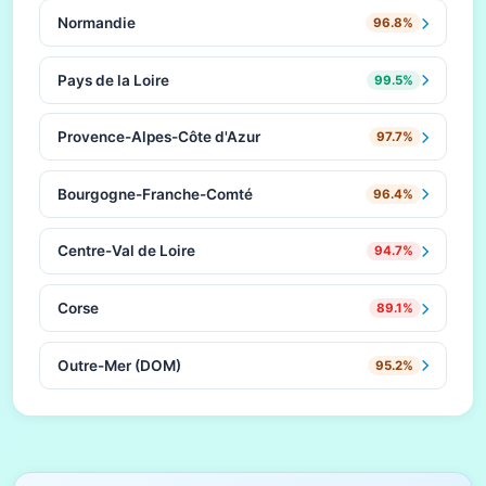
Normandie
96.8%
Pays de la Loire
99.5%
Provence-Alpes-Côte d'Azur
97.7%
Bourgogne-Franche-Comté
96.4%
Centre-Val de Loire
94.7%
Corse
89.1%
Outre-Mer (DOM)
95.2%