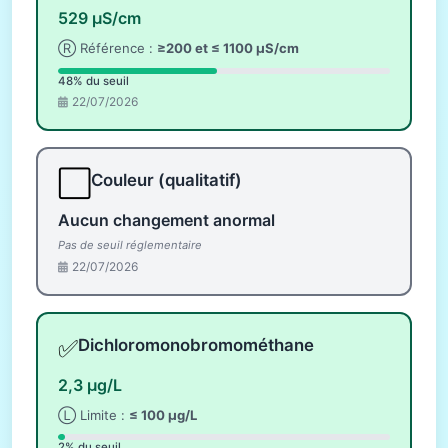
529 µS/cm
Ⓡ Référence :
≥200 et ≤ 1100 µS/cm
48% du seuil
22/07/2026
⬜
Couleur (qualitatif)
Aucun changement anormal
Pas de seuil réglementaire
22/07/2026
✅
Dichloromonobromométhane
2,3 µg/L
Ⓛ Limite :
≤ 100 µg/L
2% du seuil