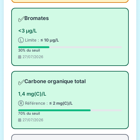
✅
Bromates
<3 µg/L
Ⓛ Limite :
≤ 10 µg/L
30% du seuil
27/07/2026
✅
Carbone organique total
1,4 mg(C)/L
Ⓡ Référence :
≤ 2 mg(C)/L
70% du seuil
27/07/2026