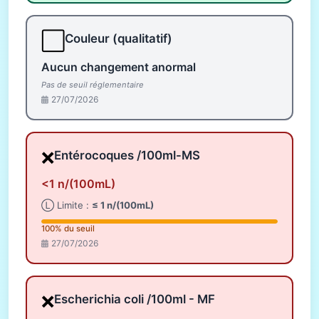
⬜
Couleur (qualitatif)
Aucun changement anormal
Pas de seuil réglementaire
27/07/2026
❌
Entérocoques /100ml-MS
<1 n/(100mL)
Ⓛ Limite :
≤ 1 n/(100mL)
100% du seuil
27/07/2026
❌
Escherichia coli /100ml - MF