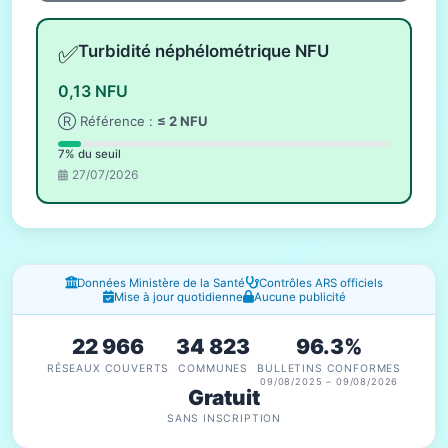
✅
Turbidité néphélométrique NFU
0,13 NFU
Ⓡ Référence :
≤ 2 NFU
7% du seuil
27/07/2026
Fenêtres d'information
Données Ministère de la Santé
Contrôles ARS officiels
Mise à jour quotidienne
Aucune publicité
22 966
34 823
96.3%
RÉSEAUX COUVERTS
COMMUNES
BULLETINS CONFORMES
09/08/2025 – 09/08/2026
Gratuit
SANS INSCRIPTION