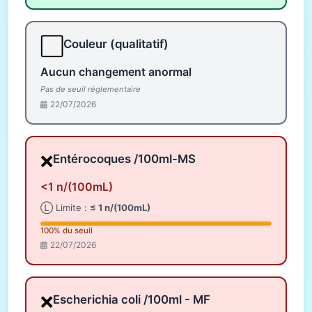
⬜
Couleur (qualitatif)
Aucun changement anormal
Pas de seuil réglementaire
22/07/2026
❌
Entérocoques /100ml-MS
<1 n/(100mL)
Ⓛ Limite :
≤ 1 n/(100mL)
100% du seuil
22/07/2026
❌
Escherichia coli /100ml - MF