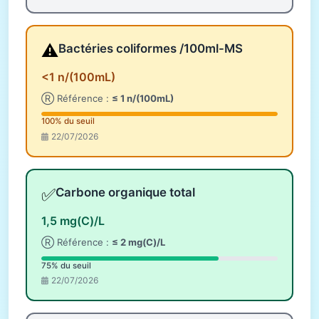
⚠️
Bactéries coliformes /100ml-MS
<1 n/(100mL)
Ⓡ Référence :
≤ 1 n/(100mL)
100% du seuil
22/07/2026
✅
Carbone organique total
1,5 mg(C)/L
Ⓡ Référence :
≤ 2 mg(C)/L
75% du seuil
22/07/2026