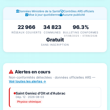
Fenêtres d'information
Données Ministère de la Santé
Contrôles ARS officiels
Mise à jour quotidienne
Aucune publicité
22 966
34 823
96.3%
RÉSEAUX COUVERTS
COMMUNES
BULLETINS CONFORMES
07/08/2025 – 07/08/2026
Gratuit
SANS INSCRIPTION
Alertes en cours
Non-conformités détectées · données officielles ARS —
Voir toutes les alertes →
Saint Geniez d'Olt et d'Aubrac
Dép. 12 · 2026-08-03
Physico-chimique