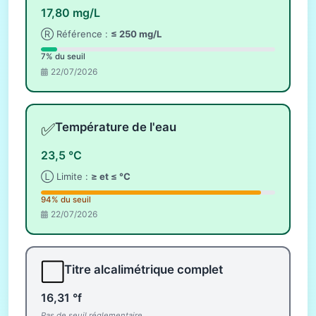
17,80 mg/L
Ⓡ Référence :
≤ 250 mg/L
7% du seuil
22/07/2026
✅
Température de l'eau
23,5 °C
Ⓛ Limite :
≥ et ≤ °C
94% du seuil
22/07/2026
⬜
Titre alcalimétrique complet
16,31 °f
Pas de seuil réglementaire