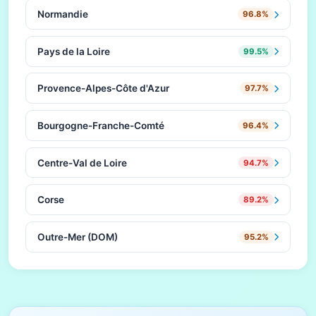
Normandie
96.8%
Pays de la Loire
99.5%
Provence-Alpes-Côte d'Azur
97.7%
Bourgogne-Franche-Comté
96.4%
Centre-Val de Loire
94.7%
Corse
89.2%
Outre-Mer (DOM)
95.2%