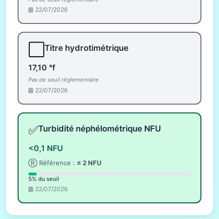
22/07/2026
⬜
Titre hydrotimétrique
17,10 °f
Pas de seuil réglementaire
22/07/2026
✅
Turbidité néphélométrique NFU
<0,1 NFU
Ⓡ Référence :
≤ 2 NFU
5% du seuil
22/07/2026