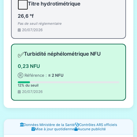
⬜
Titre hydrotimétrique
26,6 °f
Pas de seuil réglementaire
20/07/2026
✅
Turbidité néphélométrique NFU
0,23 NFU
Ⓡ Référence :
≤ 2 NFU
12% du seuil
20/07/2026
Fenêtres d'information
Données Ministère de la Santé
Contrôles ARS officiels
Mise à jour quotidienne
Aucune publicité