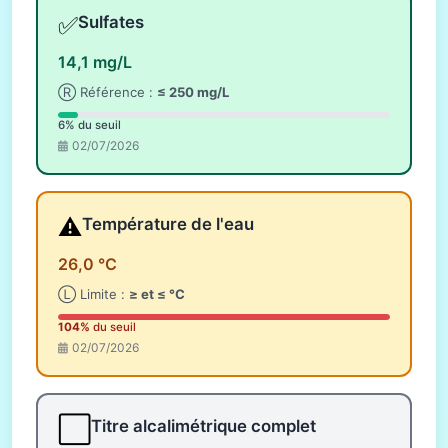
✅
Sulfates
14,1 mg/L
Ⓡ Référence :
≤ 250 mg/L
6% du seuil
02/07/2026
⚠️
Température de l'eau
26,0 °C
Ⓛ Limite :
≥ et ≤ °C
104%
du seuil
02/07/2026
⬜
Titre alcalimétrique complet