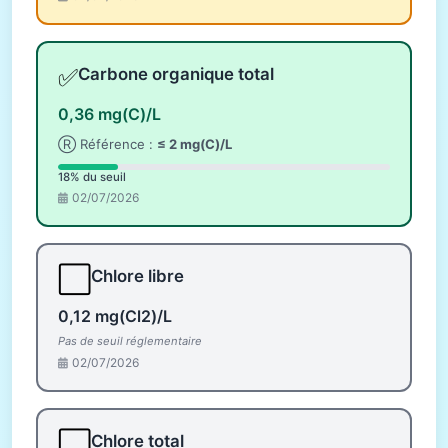
✅
Carbone organique total
0,36 mg(C)/L
Ⓡ Référence :
≤ 2 mg(C)/L
18% du seuil
02/07/2026
⬜
Chlore libre
0,12 mg(Cl2)/L
Pas de seuil réglementaire
02/07/2026
⬜
Chlore total