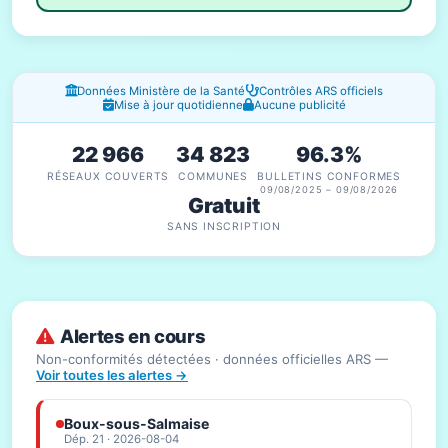
Fenêtres d'information
Données Ministère de la Santé
Contrôles ARS officiels
Mise à jour quotidienne
Aucune publicité
22 966
34 823
96.3%
RÉSEAUX COUVERTS
COMMUNES
BULLETINS CONFORMES
09/08/2025 – 09/08/2026
Gratuit
SANS INSCRIPTION
Alertes en cours
Non-conformités détectées · données officielles ARS —
Voir toutes les alertes →
Boux-sous-Salmaise
Dép. 21 · 2026-08-04