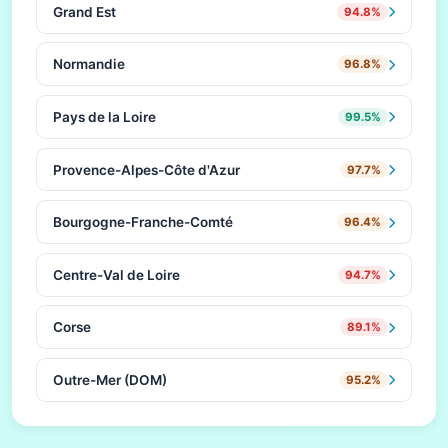
Grand Est
94.8%
Normandie
96.8%
Pays de la Loire
99.5%
Provence-Alpes-Côte d'Azur
97.7%
Bourgogne-Franche-Comté
96.4%
Centre-Val de Loire
94.7%
Corse
89.1%
Outre-Mer (DOM)
95.2%