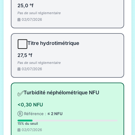
25,0 °f
Pas de seuil réglementaire
02/07/2026
⬜
Titre hydrotimétrique
27,5 °f
Pas de seuil réglementaire
02/07/2026
✅
Turbidité néphélométrique NFU
<0,30 NFU
Ⓡ Référence :
≤ 2 NFU
15% du seuil
02/07/2026