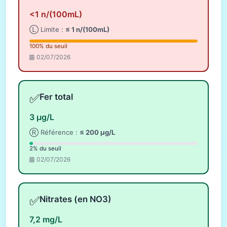
<1 n/(100mL)
Ⓛ Limite :
≤ 1 n/(100mL)
100% du seuil
02/07/2026
✅
Fer total
3 µg/L
Ⓡ Référence :
≤ 200 µg/L
2% du seuil
02/07/2026
✅
Nitrates (en NO3)
7,2 mg/L