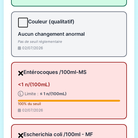
⬜
Couleur (qualitatif)
Aucun changement anormal
Pas de seuil réglementaire
02/07/2026
❌
Entérocoques /100ml-MS
<1 n/(100mL)
Ⓛ Limite :
≤ 1 n/(100mL)
100% du seuil
02/07/2026
❌
Escherichia coli /100ml - MF