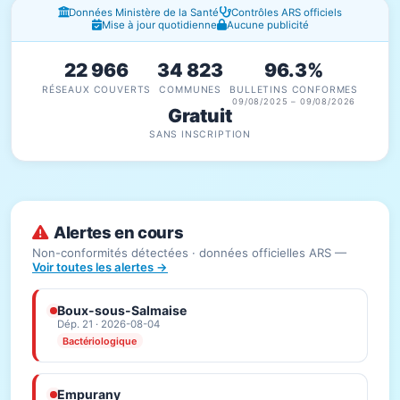
Fenêtres d'information
Données Ministère de la Santé
Contrôles ARS officiels
Mise à jour quotidienne
Aucune publicité
22 966
34 823
96.3%
RÉSEAUX COUVERTS
COMMUNES
BULLETINS CONFORMES
09/08/2025 – 09/08/2026
Gratuit
SANS INSCRIPTION
Alertes en cours
Non-conformités détectées · données officielles ARS —
Voir toutes les alertes →
Boux-sous-Salmaise
Dép. 21 · 2026-08-04
Bactériologique
Empurany