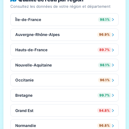
Consultez les données de votre région et département
Île-de-France
98.1%
Auvergne-Rhône-Alpes
96.9%
Hauts-de-France
89.7%
Nouvelle-Aquitaine
98.1%
Occitanie
96.1%
Bretagne
99.7%
Grand Est
94.8%
Normandie
96.8%