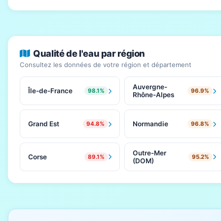
Qualité de l'eau par région
Consultez les données de votre région et département
Auvergne-
Île-de-France
98.1%
96.9%
Rhône-Alpes
Grand Est
Normandie
94.8%
96.8%
Outre-Mer
Corse
89.1%
95.2%
(DOM)