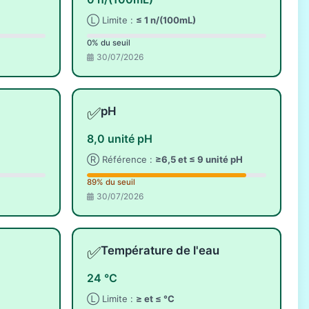
Ⓛ Limite :
≤ 1 n/(100mL)
0% du seuil
30/07/2026
✅
pH
8,0 unité pH
Ⓡ Référence :
≥6,5 et ≤ 9 unité pH
89% du seuil
30/07/2026
✅
Température de l'eau
24 °C
Ⓛ Limite :
≥ et ≤ °C