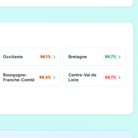
Occitanie
Bretagne
96.1%
99.7%
Bourgogne-
Centre-Val de
96.4%
94.7%
Franche-Comté
Loire