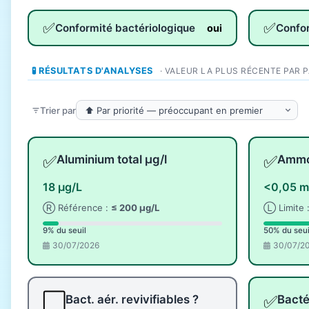
✅
✅
Conformité bactériologique
Confo
oui
🧪 RÉSULTATS D'ANALYSES
· VALEUR LA PLUS RÉCENTE PAR 
Trier par
✅
✅
Aluminium total µg/l
Ammo
18 µg/L
<0,05 m
Ⓡ Référence :
≤ 200 µg/L
Ⓛ Limite 
9% du seuil
50% du seui
30/07/2026
30/07/2
⬜
✅
Bact. aér. revivifiables ?
Bacté