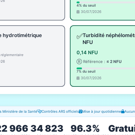
026
4% du seuil
30/07/2026
✅
e hydrotimétrique
Turbidité néphélomét
NFU
0,14 NFU
l réglementaire
026
Ⓡ Référence :
≤ 2 NFU
7% du seuil
30/07/2026
 Ministère de la Santé
Contrôles ARS officiels
Mise à jour quotidienne
Aucune
22 966
34 823
96.3%
Gratu