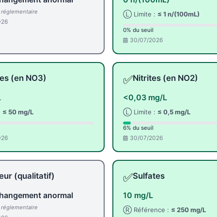
l réglementaire
Ⓛ Limite :
≤ 1 n/(100mL)
026
0% du seuil
30/07/2026
✅
tes (en NO3)
Nitrites (en NO2)
L
<0,03 mg/L
:
≤ 50 mg/L
Ⓛ Limite :
≤ 0,5 mg/L
6% du seuil
026
30/07/2026
✅
ur (qualitatif)
Sulfates
hangement anormal
10 mg/L
l réglementaire
Ⓡ Référence :
≤ 250 mg/L