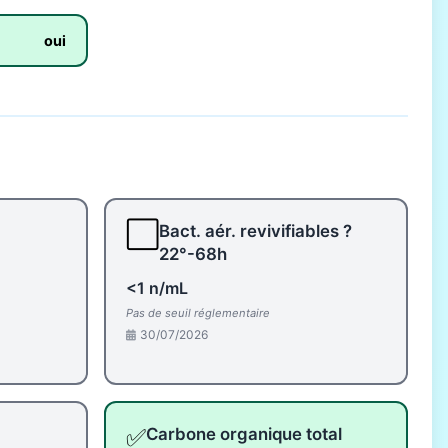
oui
⬜
Bact. aér. revivifiables ?
22°-68h
<1 n/mL
Pas de seuil réglementaire
30/07/2026
✅
Carbone organique total