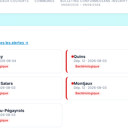
SEAUX COUVERTS
COMMUNES
BULLETINS CONFORMES
SANS INSCRIPT
09/08/2025 – 09/08/2026
tes les alertes →
ny
Quins
2026-08-04
Dép. 12 · 2026-08-03
ogique
Bactériologique
Salars
Montjaux
2026-08-03
Dép. 12 · 2026-08-03
ogique
Bactériologique
au-Pégayrols
2026-08-03
ogique