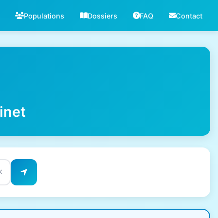
Populations
Dossiers
FAQ
Contact
inet
✕