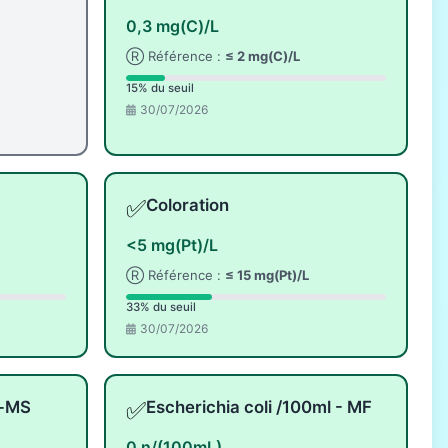
0,3 mg(C)/L
Ⓡ Référence :
≤ 2 mg(C)/L
15% du seuil
30/07/2026
✅
Coloration
<5 mg(Pt)/L
Ⓡ Référence :
≤ 15 mg(Pt)/L
33% du seuil
30/07/2026
✅
l-MS
Escherichia coli /100ml - MF
0 n/(100mL)