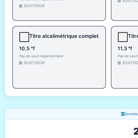
30/07/2
30/07/2026
⬜
⬜
Titre alcalimétrique complet
Titr
10,5 °f
11,3 °f
Pas de seuil réglementaire
Pas de seui
30/07/2026
30/07/2
Fenêtres d'information
Données