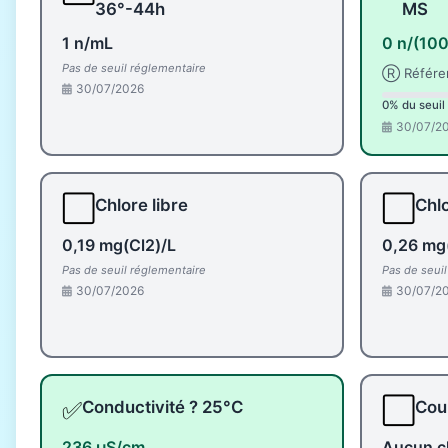
36°-44h
MS
1 n/mL
0 n/(10
Pas de seuil réglementaire
Ⓡ Référe
30/07/2026
0% du seuil
30/07/2
⬜
⬜
Chlore libre
Chlo
0,19 mg(Cl2)/L
0,26 mg
Pas de seuil réglementaire
Pas de seui
30/07/2026
30/07/2
✅
⬜
Conductivité ? 25°C
Coul
236 µS/cm
Aucun c