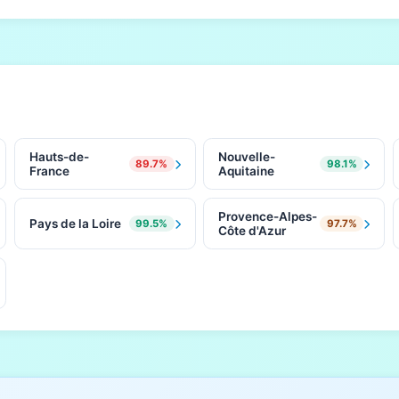
Hauts-de-
Nouvelle-
89.7%
98.1%
France
Aquitaine
Provence-Alpes-
Pays de la Loire
99.5%
97.7%
Côte d'Azur