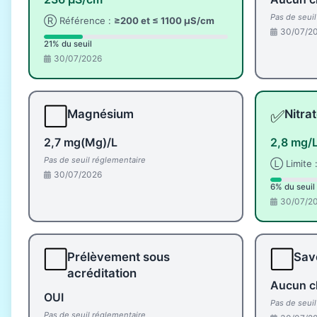
Pas de seui
Ⓡ Référence :
≥200 et ≤ 1100 µS/cm
30/07/2
21% du seuil
30/07/2026
⬜
✅
Magnésium
Nitra
2,7 mg(Mg)/L
2,8 mg/
Pas de seuil réglementaire
Ⓛ Limite 
30/07/2026
6% du seuil
30/07/2
⬜
⬜
Prélèvement sous
Save
acréditation
Aucun c
OUI
Pas de seui
Pas de seuil réglementaire