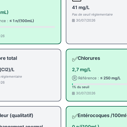
41 mg/L
0mL)
Pas de seuil réglementaire
30/07/2026
nce :
≤ 1 n/(100mL)
026
✅
re total
Chlorures
(Cl2)/L
2,7 mg/L
l réglementaire
Ⓡ Référence :
≤ 250 mg/L
026
1% du seuil
30/07/2026
✅
eur (qualitatif)
Entérocoques /100m
hangement anormal
0 n/(100mL)