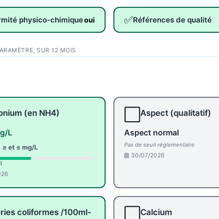
✅
rmité physico-chimique
Références de qualité
oui
PARAMÈTRE, SUR 12 MOIS
⬜
nium (en NH4)
Aspect (qualitatif)
g/L
Aspect normal
Pas de seuil réglementaire
:
≥ et ≤ mg/L
30/07/2026
l
026
⬜
ries coliformes /100ml-
Calcium