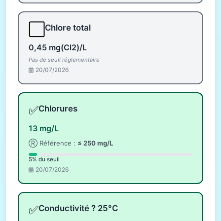
⬜
Chlore total
0,45 mg(Cl2)/L
Pas de seuil réglementaire
20/07/2026
✅
Chlorures
13 mg/L
Ⓡ Référence :
≤ 250 mg/L
5% du seuil
20/07/2026
✅
Conductivité ? 25°C