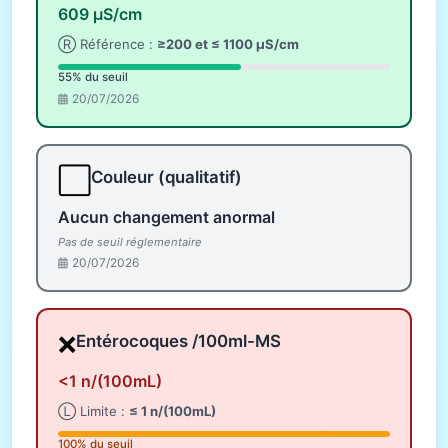
609 µS/cm
Ⓡ Référence :
≥200 et ≤ 1100 µS/cm
55% du seuil
20/07/2026
⬜
Couleur (qualitatif)
Aucun changement anormal
Pas de seuil réglementaire
20/07/2026
❌
Entérocoques /100ml-MS
<1 n/(100mL)
Ⓛ Limite :
≤ 1 n/(100mL)
100% du seuil