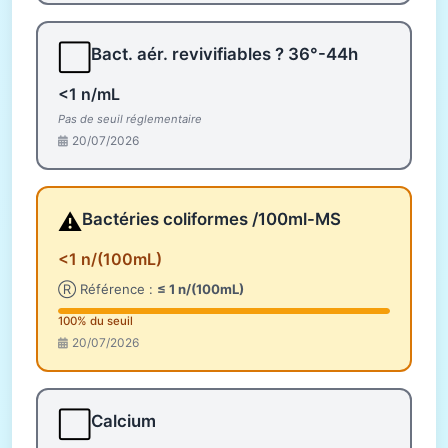
⬜
Bact. aér. revivifiables ? 36°-44h
<1 n/mL
Pas de seuil réglementaire
20/07/2026
⚠️
Bactéries coliformes /100ml-MS
<1 n/(100mL)
Ⓡ Référence :
≤ 1 n/(100mL)
100% du seuil
20/07/2026
⬜
Calcium