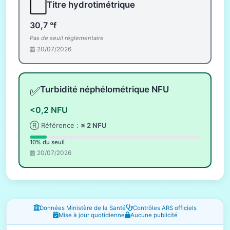
⬜
Titre hydrotimétrique
30,7 °f
Pas de seuil réglementaire
20/07/2026
✅
Turbidité néphélométrique NFU
<0,2 NFU
Ⓡ Référence :
≤ 2 NFU
10% du seuil
20/07/2026
Fenêtres d'information
Données Ministère de la Santé
Contrôles ARS officiels
Mise à jour quotidienne
Aucune publicité