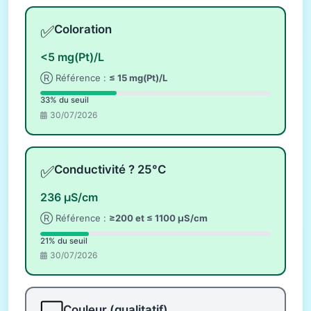
✅
Coloration
<5 mg(Pt)/L
Ⓡ Référence :
≤ 15 mg(Pt)/L
33% du seuil
30/07/2026
✅
Conductivité ? 25°C
236 µS/cm
Ⓡ Référence :
≥200 et ≤ 1100 µS/cm
21% du seuil
30/07/2026
Couleur (qualitatif)