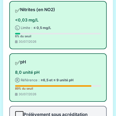
✅
Nitrites (en NO2)
<0,03 mg/L
Ⓛ Limite :
≤ 0,5 mg/L
6% du seuil
30/07/2026
✅
pH
8,0 unité pH
Ⓡ Référence :
≥6,5 et ≤ 9 unité pH
89% du seuil
30/07/2026
⬜
Prélèvement sous acréditation