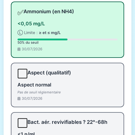
✅
Ammonium (en NH4)
<0,05 mg/L
Ⓛ Limite :
≥ et ≤ mg/L
50% du seuil
30/07/2026
⬜
Aspect (qualitatif)
Aspect normal
Pas de seuil réglementaire
30/07/2026
⬜
Bact. aér. revivifiables ? 22°-68h
<1 n/mL