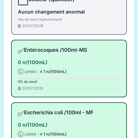
⬜
Aucun changement anormal
Pas de seuil réglementaire
30/07/2026
✅
Entérocoques /100ml-MS
0 n/(100mL)
Ⓛ Limite :
≤ 1 n/(100mL)
0% du seuil
30/07/2026
✅
Escherichia coli /100ml - MF
0 n/(100mL)
Ⓛ Limite :
≤ 1 n/(100mL)