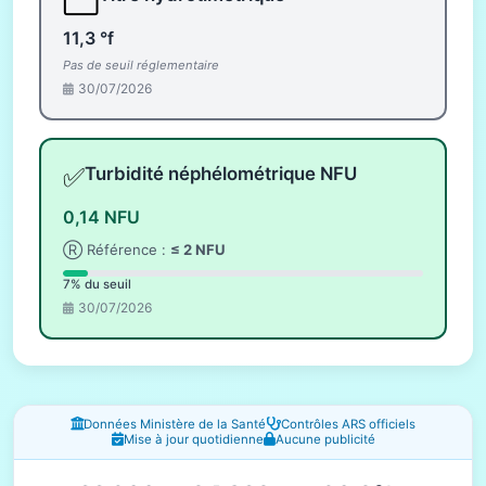
11,3 °f
Pas de seuil réglementaire
30/07/2026
✅
Turbidité néphélométrique NFU
0,14 NFU
Ⓡ Référence :
≤ 2 NFU
7% du seuil
30/07/2026
Fenêtres d'information
Données Ministère de la Santé
Contrôles ARS officiels
Mise à jour quotidienne
Aucune publicité