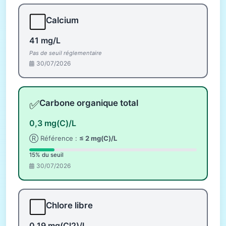
⬜
Calcium
41 mg/L
Pas de seuil réglementaire
30/07/2026
✅
Carbone organique total
0,3 mg(C)/L
Ⓡ Référence :
≤ 2 mg(C)/L
15% du seuil
30/07/2026
⬜
Chlore libre
0,19 mg(Cl2)/L