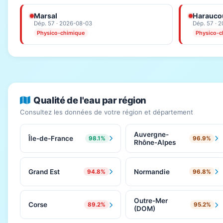
Marsal
Haraucou
Dép. 57 · 2026-08-03
Dép. 57 · 
Physico-chimique
Physico-c
Qualité de l'eau par région
Consultez les données de votre région et département
Auvergne-
Île-de-France
98.1%
96.9%
Rhône-Alpes
Grand Est
Normandie
94.8%
96.8%
Outre-Mer
Corse
89.2%
95.2%
(DOM)