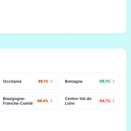
Occitanie
Bretagne
96.1%
99.7%
Bourgogne-
Centre-Val de
96.4%
94.7%
Franche-Comté
Loire