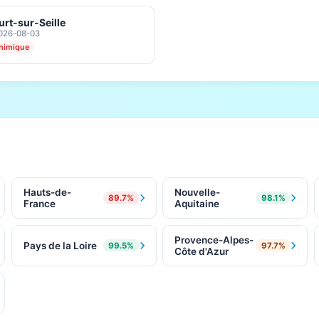
rt-sur-Seille
2026-08-03
himique
Hauts-de-
Nouvelle-
89.7%
98.1%
France
Aquitaine
Provence-Alpes-
Pays de la Loire
99.5%
97.7%
Côte d'Azur