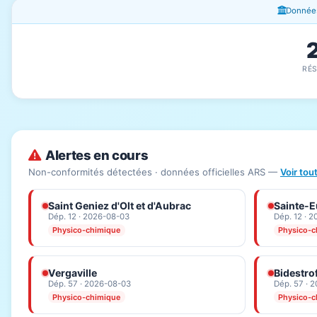
Fenêtres d'information
Données
RÉ
Alertes en cours
Non-conformités détectées · données officielles ARS —
Voir tou
Saint Geniez d'Olt et d'Aubrac
Sainte-Eu
Dép. 12 · 2026-08-03
Dép. 12 · 
Physico-chimique
Physico-c
Vergaville
Bidestro
Dép. 57 · 2026-08-03
Dép. 57 · 
Physico-chimique
Physico-c