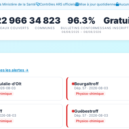
 Ministère de la Santé
Contrôles ARS officiels
Mise à jour quotidienne
Aucune
22 966
34 823
96.3%
Gratu
SEAUX COUVERTS
COMMUNES
BULLETINS CONFORMES
SANS INSCRIPT
06/08/2025 – 06/08/2026
tes les alertes →
lalie-d'Olt
Bourgaltroff
2026-08-03
Dép. 57 · 2026-08-03
himique
Physico-chimique
ff
Guébestroff
2026-08-03
Dép. 57 · 2026-08-03
himique
Physico-chimique