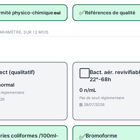
✅
rmité physico-chimique
Références de qualité
oui
PARAMÈTRE, SUR 12 MOIS
⬜
ct (qualitatif)
Bact. aér. revivifiab
22°-68h
normal
0 n/mL
l réglementaire
Pas de seuil réglementaire
026
28/07/2026
✅
ries coliformes /100ml-
Bromoforme