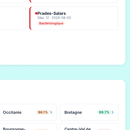
Prades-Salars
Dép. 12 · 2026-08-03
Bactériologique
Occitanie
Bretagne
96.1%
99.7%
Bourgogne-
Centre-Val de