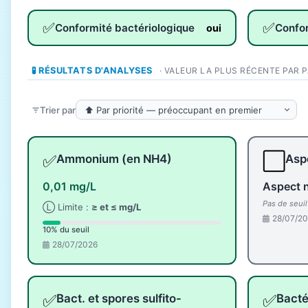
✅
✅
Conformité bactériologique
Confo
oui
🧪 RÉSULTATS D'ANALYSES
· VALEUR LA PLUS RÉCENTE PAR 
Trier par
✅
⬜
Ammonium (en NH4)
Aspe
0,01 mg/L
Aspect 
Pas de seui
Ⓛ Limite :
≥ et ≤ mg/L
28/07/2
10% du seuil
28/07/2026
✅
✅
Bact. et spores sulfito-
Bacté