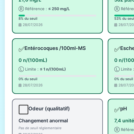
Ⓡ Référence :
≤ 250 mg/L
Ⓡ Référe
8% du seuil
53% du seui
28/07/2026
28/07/2
✅
✅
Entérocoques /100ml-MS
Esche
0 n/(100mL)
0 n/(10
Ⓛ Limite :
≤ 1 n/(100mL)
Ⓛ Limite 
0% du seuil
0% du seuil
28/07/2026
28/07/2
⬜
✅
Odeur (qualitatif)
pH
Changement anormal
7,4 unit
Pas de seuil réglementaire
Ⓡ Référe