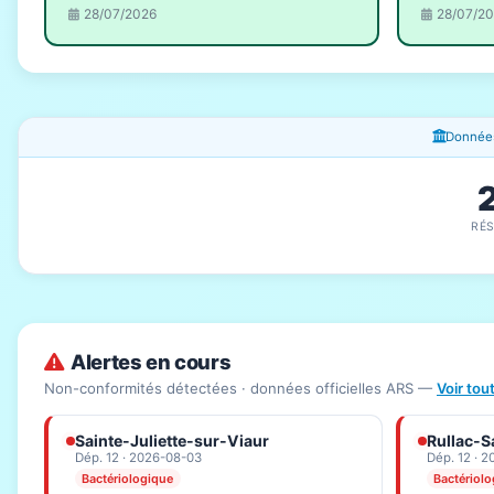
28/07/2026
28/07/2
Fenêtres d'information
Données
RÉ
Alertes en cours
Non-conformités détectées · données officielles ARS —
Voir tou
Sainte-Juliette-sur-Viaur
Rullac-S
Dép. 12 · 2026-08-03
Dép. 12 · 
Bactériologique
Bactériol