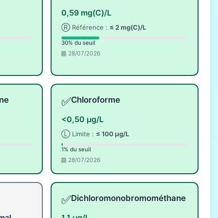
0,59 mg(C)/L
Ⓡ Référence :
≤ 2 mg(C)/L
30% du seuil
28/07/2026
✅
ne
Chloroforme
<0,50 µg/L
Ⓛ Limite :
≤ 100 µg/L
1% du seuil
28/07/2026
✅
Dichloromonobromométhane
mal
1,1 µg/L