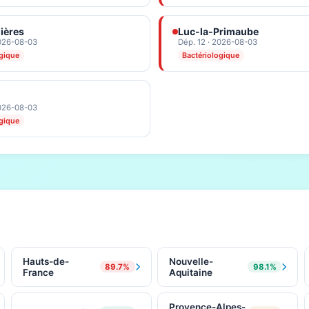
ières
Luc-la-Primaube
2026-08-03
Dép. 12 · 2026-08-03
ogique
Bactériologique
2026-08-03
ogique
Hauts-de-
Nouvelle-
89.7%
98.1%
France
Aquitaine
Provence-Alpes-