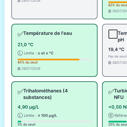
28/07/2026
82% du seui
28/07/2
✅
⬜
Température de l'eau
Tem
pH
21,0 °C
19,4 °C
Ⓛ Limite :
≥ et ≤ °C
Pas de seui
28/07/2
84% du seuil
28/07/2026
✅
✅
Trihalométhanes (4
Turbi
substances)
NFU
4,90 µg/L
<0,50 
Ⓛ Limite :
≤ 100 µg/L
Ⓡ Référe
5% du seuil
25% du seui