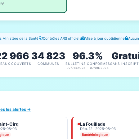
026
 Ministère de la Santé
Contrôles ARS officiels
Mise à jour quotidienne
Aucune
22 966
34 823
96.3%
Gratu
SEAUX COUVERTS
COMMUNES
BULLETINS CONFORMES
SANS INSCRIPT
07/08/2025 – 07/08/2026
tes les alertes →
aint-Cirq
La Fouillade
2026-08-03
Dép. 12 · 2026-08-03
ogique
Bactériologique