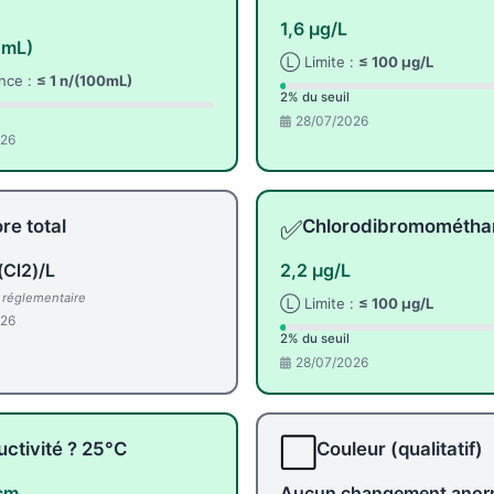
1,6 µg/L
0mL)
Ⓛ Limite :
≤ 100 µg/L
nce :
≤ 1 n/(100mL)
2% du seuil
28/07/2026
026
✅
re total
Chlorodibromométha
(Cl2)/L
2,2 µg/L
l réglementaire
Ⓛ Limite :
≤ 100 µg/L
026
2% du seuil
28/07/2026
⬜
ctivité ? 25°C
Couleur (qualitatif)
cm
Aucun changement anor