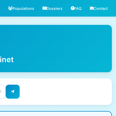
Populations
Dossiers
FAQ
Contact
inet
✕