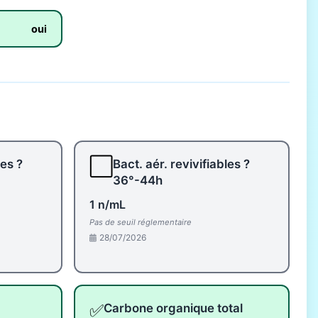
oui
⬜
les ?
Bact. aér. revivifiables ?
36°-44h
1 n/mL
Pas de seuil réglementaire
28/07/2026
✅
Carbone organique total