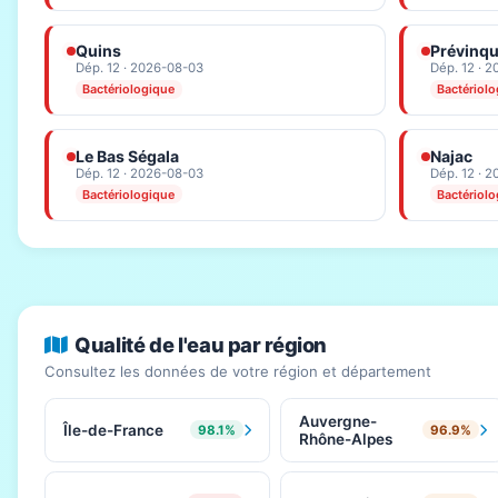
Quins
Prévinqu
Dép. 12 · 2026-08-03
Dép. 12 · 
Bactériologique
Bactériol
Le Bas Ségala
Najac
Dép. 12 · 2026-08-03
Dép. 12 · 
Bactériologique
Bactériol
Qualité de l'eau par région
Consultez les données de votre région et département
Auvergne-
Île-de-France
98.1%
96.9%
Rhône-Alpes