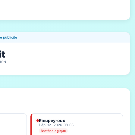
 publicité
it
ION
Rieupeyroux
Dép. 12 · 2026-08-03
Bactériologique