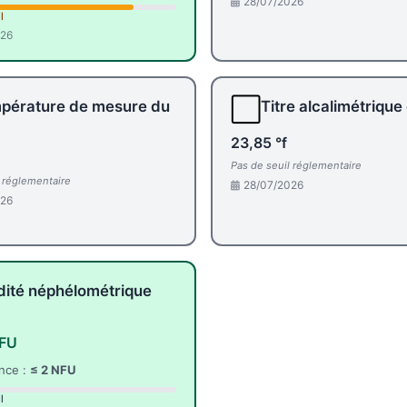
28/07/2026
l
026
⬜
pérature de mesure du
Titre alcalimétrique
23,85 °f
Pas de seuil réglementaire
l réglementaire
28/07/2026
026
dité néphélométrique
NFU
nce :
≤ 2 NFU
l