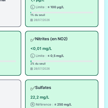
Ⓛ Limite :
≤ 100 µg/L
1% du seuil
28/07/2026
✅
Nitrites (en NO2)
<0,01 mg/L
Ⓛ Limite :
≤ 0,5 mg/L
2% du seuil
28/07/2026
✅
Sulfates
22,2 mg/L
Ⓡ Référence :
≤ 250 mg/L