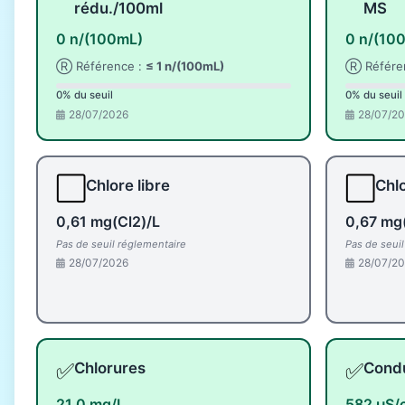
rédu./100ml
MS
0 n/(100mL)
0 n/(10
Ⓡ Référence :
≤ 1 n/(100mL)
Ⓡ Référe
0% du seuil
0% du seuil
28/07/2026
28/07/2
⬜
⬜
Chlore libre
Chlo
0,61 mg(Cl2)/L
0,67 mg
Pas de seuil réglementaire
Pas de seui
28/07/2026
28/07/2
✅
✅
Chlorures
Condu
21,0 mg/L
582 µS/