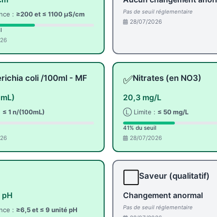
Pas de seuil réglementaire
nce :
≥200 et ≤ 1100 µS/cm
28/07/2026
l
026
✅
richia coli /100ml - MF
Nitrates (en NO3)
0mL)
20,3 mg/L
:
≤ 1 n/(100mL)
Ⓛ Limite :
≤ 50 mg/L
41% du seuil
026
28/07/2026
⬜
Saveur (qualitatif)
é pH
Changement anormal
Pas de seuil réglementaire
nce :
≥6,5 et ≤ 9 unité pH