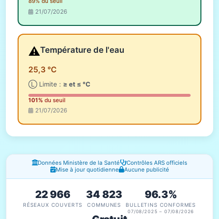
89% du seuil
21/07/2026
⚠️
Température de l'eau
25,3 °C
Ⓛ Limite :
≥ et ≤ °C
101%
du seuil
21/07/2026
Fenêtres d'information
Données Ministère de la Santé
Contrôles ARS officiels
Mise à jour quotidienne
Aucune publicité
22 966
34 823
96.3%
RÉSEAUX COUVERTS
COMMUNES
BULLETINS CONFORMES
07/08/2025 – 07/08/2026