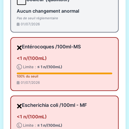
⬜
Aucun changement anormal
Pas de seuil réglementaire
01/07/2026
❌
Entérocoques /100ml-MS
<1 n/(100mL)
Ⓛ Limite :
≤ 1 n/(100mL)
100% du seuil
01/07/2026
❌
Escherichia coli /100ml - MF
<1 n/(100mL)
Ⓛ Limite :
≤ 1 n/(100mL)