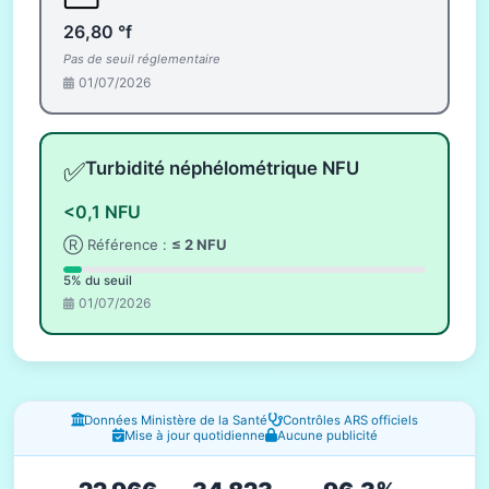
26,80 °f
Pas de seuil réglementaire
01/07/2026
✅
Turbidité néphélométrique NFU
<0,1 NFU
Ⓡ Référence :
≤ 2 NFU
5% du seuil
01/07/2026
Fenêtres d'information
Données Ministère de la Santé
Contrôles ARS officiels
Mise à jour quotidienne
Aucune publicité