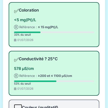
✅
Coloration
<5 mg(Pt)/L
Ⓡ Référence :
≤ 15 mg(Pt)/L
33% du seuil
01/07/2026
✅
Conductivité ? 25°C
578 µS/cm
Ⓡ Référence :
≥200 et ≤ 1100 µS/cm
53% du seuil
01/07/2026
Couleur (qualitatif)