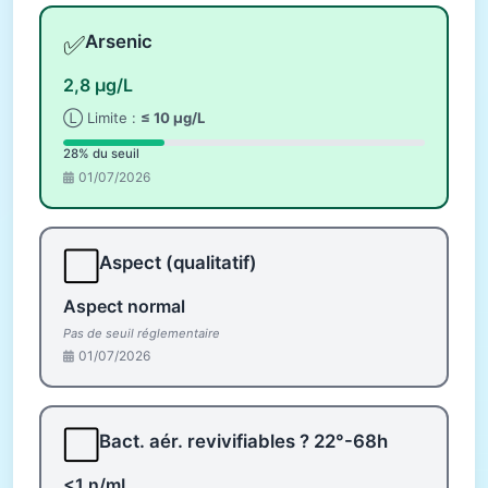
✅
Arsenic
2,8 µg/L
Ⓛ Limite :
≤ 10 µg/L
28% du seuil
01/07/2026
⬜
Aspect (qualitatif)
Aspect normal
Pas de seuil réglementaire
01/07/2026
⬜
Bact. aér. revivifiables ? 22°-68h
<1 n/mL