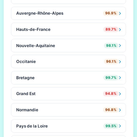
Auvergne-Rhône-Alpes
96.9%
Hauts-de-France
89.7%
Nouvelle-Aquitaine
98.1%
Occitanie
96.1%
Bretagne
99.7%
Grand Est
94.8%
Normandie
96.8%
Pays de la Loire
99.5%