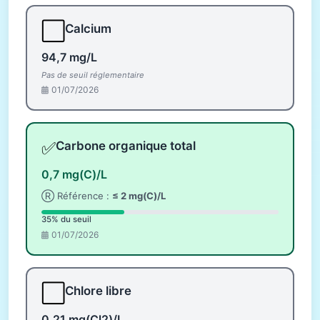
⬜
Calcium
94,7 mg/L
Pas de seuil réglementaire
01/07/2026
✅
Carbone organique total
0,7 mg(C)/L
Ⓡ Référence :
≤ 2 mg(C)/L
35% du seuil
01/07/2026
⬜
Chlore libre
0,21 mg(Cl2)/L