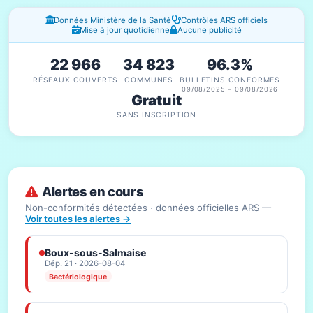
Fenêtres d'information
Données Ministère de la Santé
Contrôles ARS officiels
Mise à jour quotidienne
Aucune publicité
22 966
34 823
96.3%
RÉSEAUX COUVERTS
COMMUNES
BULLETINS CONFORMES
09/08/2025 – 09/08/2026
Gratuit
SANS INSCRIPTION
Alertes en cours
Non-conformités détectées · données officielles ARS —
Voir toutes les alertes →
Boux-sous-Salmaise
Dép. 21 · 2026-08-04
Bactériologique