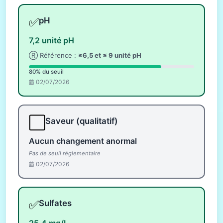
✅
pH
7,2 unité pH
Ⓡ Référence :
≥6,5 et ≤ 9 unité pH
80% du seuil
02/07/2026
⬜
Saveur (qualitatif)
Aucun changement anormal
Pas de seuil réglementaire
02/07/2026
✅
Sulfates
25,4 mg/L