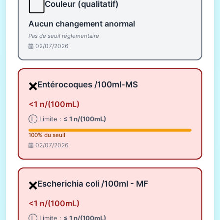
⬜
Couleur (qualitatif)
Aucun changement anormal
Pas de seuil réglementaire
02/07/2026
❌
Entérocoques /100ml-MS
<1 n/(100mL)
Ⓛ Limite :
≤ 1 n/(100mL)
100% du seuil
02/07/2026
❌
Escherichia coli /100ml - MF
<1 n/(100mL)
Ⓛ Limite :
≤ 1 n/(100mL)