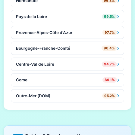
Normandie
96.8%
Pays de la Loire
99.5%
Provence-Alpes-Côte d'Azur
97.7%
Bourgogne-Franche-Comté
96.4%
Centre-Val de Loire
94.7%
Corse
89.1%
Outre-Mer (DOM)
95.2%