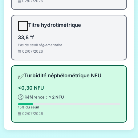
02/07/2026
⬜
Titre hydrotimétrique
33,8 °f
Pas de seuil réglementaire
02/07/2026
✅
Turbidité néphélométrique NFU
<0,30 NFU
Ⓡ Référence :
≤ 2 NFU
15% du seuil
02/07/2026