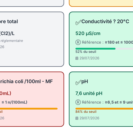
✅
re total
Conductivité ? 20°C
Cl2)/L
520 µS/cm
l réglementaire
Ⓡ Référence :
≥180 et ≤ 100
026
52% du seuil
29/07/2026
✅
richia coli /100ml - MF
pH
00mL)
7,6 unité pH
:
≤ 1 n/(100mL)
Ⓡ Référence :
≥6,5 et ≤ 9 un
il
84% du seuil
026
29/07/2026