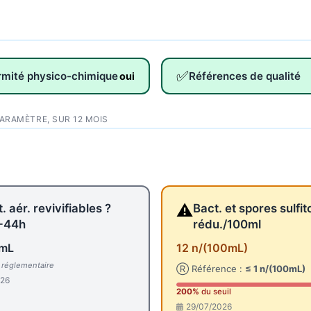
✅
rmité physico-chimique
Références de qualité
oui
PARAMÈTRE, SUR 12 MOIS
⚠️
. aér. revivifiables ?
Bact. et spores sulfit
-44h
rédu./100ml
/mL
12 n/(100mL)
l réglementaire
Ⓡ Référence :
≤ 1 n/(100mL)
026
200%
du seuil
29/07/2026