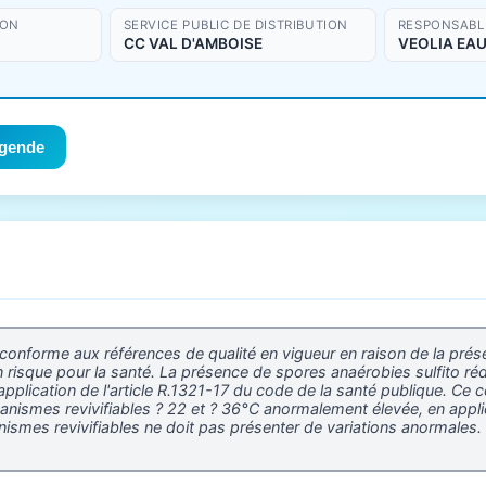
ION
SERVICE PUBLIC DE DISTRIBUTION
RESPONSABLE
CC VAL D'AMBOISE
VEOLIA EAU
gende
 conforme aux références de qualité en vigueur en raison de la prés
n risque pour la santé. La présence de spores anaérobies sulfito r
plication de l'article R.1321-17 du code de la santé publique. Ce c
ismes revivifiables ? 22 et ? 36°C anormalement élevée, en applica
mes revivifiables ne doit pas présenter de variations anormales. Il 