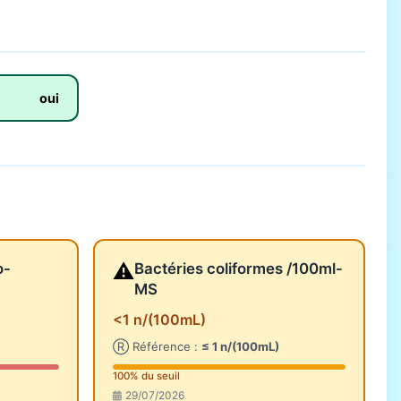
oui
⚠️
o-
Bactéries coliformes /100ml-
MS
<1 n/(100mL)
Ⓡ Référence :
≤ 1 n/(100mL)
100% du seuil
29/07/2026