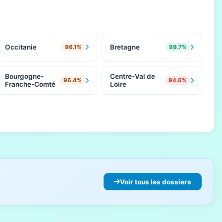
Occitanie
Bretagne
96.1%
99.7%
Bourgogne-
Centre-Val de
96.4%
94.6%
Franche-Comté
Loire
Voir tous les dossiers