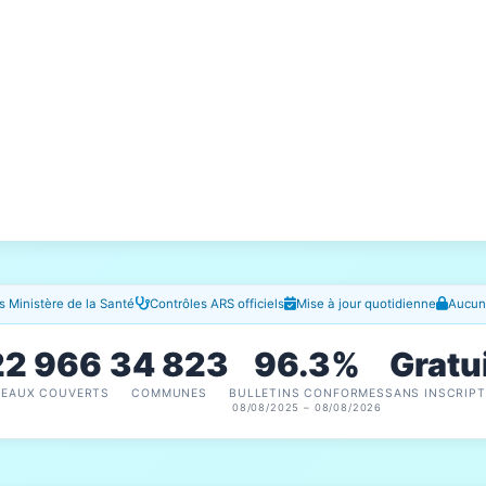
 Ministère de la Santé
Contrôles ARS officiels
Mise à jour quotidienne
Aucune
22 966
34 823
96.3%
Gratu
SEAUX COUVERTS
COMMUNES
BULLETINS CONFORMES
SANS INSCRIPT
08/08/2025 – 08/08/2026