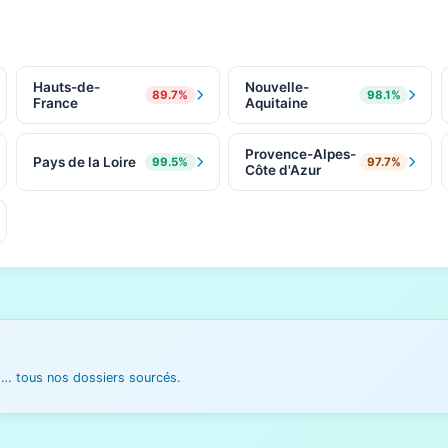
Hauts-de-
Nouvelle-
89.7%
98.1%
France
Aquitaine
Provence-Alpes-
Pays de la Loire
99.5%
97.7%
Côte d'Azur
es… tous nos dossiers sourcés.