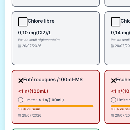
⬜
⬜
Chlore libre
Chlo
0,10 mg(Cl2)/L
0,14 mg(
Pas de seuil réglementaire
Pas de seui
29/07/2026
29/07/2
❌
❌
Entérocoques /100ml-MS
Esche
<1 n/(100mL)
<1 n/(1
Ⓛ Limite :
≤ 1 n/(100mL)
Ⓛ Limite 
100% du seuil
100% du seu
29/07/2026
29/07/2