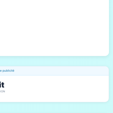
 publicité
it
ION