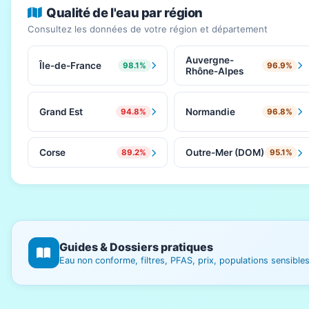
Qualité de l'eau par région
Consultez les données de votre région et département
Auvergne-
Île-de-France
98.1%
96.9%
Rhône-Alpes
Grand Est
Normandie
94.8%
96.8%
Corse
Outre-Mer (DOM)
89.2%
95.1%
Guides & Dossiers pratiques
Eau non conforme, filtres, PFAS, prix, populations sensibl