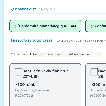
📋 CONFORMITÉ
29/07/2026
✅
✅
Conformité bactériologique
Confo
oui
🧪 RÉSULTATS D'ANALYSES
· VALEUR LA PLUS RÉCENTE PAR 
Trier par
⬜
⬜
Bact. aér. revivifiables ?
Bact
22°-68h
36°
>300 n/mL
>300 n
Pas de seuil réglementaire
Pas de seui
29/07/2026
29/07/2