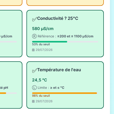
✅
Conductivité ? 25°C
580 µS/cm
0 µS/cm
Ⓡ Référence :
≥200 et ≤ 1100 µS/cm
53% du seuil
29/07/2026
✅
Température de l'eau
24,5 °C
ité pH
Ⓛ Limite :
≥ et ≤ °C
98% du seuil
29/07/2026