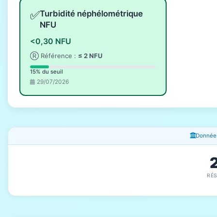
✅
Turbidité néphélométrique
NFU
<0,30 NFU
Ⓡ Référence :
≤ 2 NFU
15% du seuil
29/07/2026
Fenêtres d'information
Données
RÉ