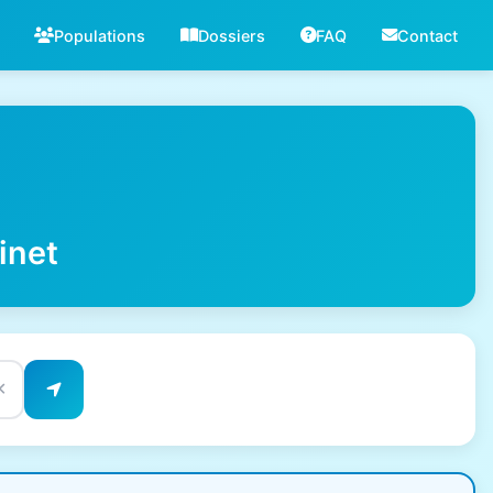
Populations
Dossiers
FAQ
Contact
inet
✕