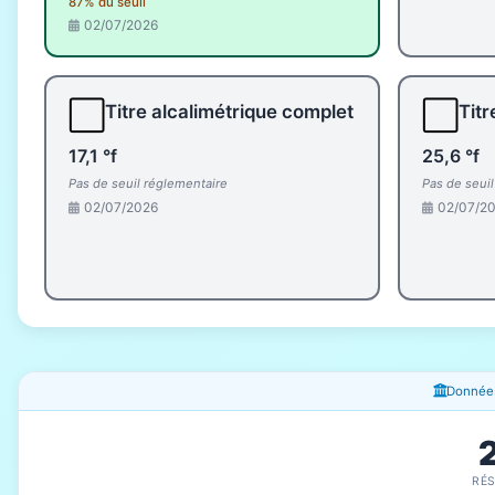
87% du seuil
02/07/2026
⬜
⬜
Titre alcalimétrique complet
Titr
17,1 °f
25,6 °f
Pas de seuil réglementaire
Pas de seui
02/07/2026
02/07/2
Fenêtres d'information
Données
RÉ