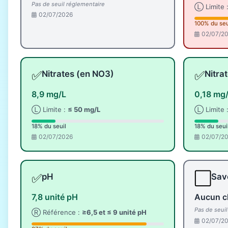
Pas de seuil réglementaire
Ⓛ Limite 
02/07/2026
100% du seu
02/07/2
✅
✅
Nitrates (en NO3)
Nitra
8,9 mg/L
0,18 mg
Ⓛ Limite :
≤ 50 mg/L
Ⓛ Limite 
18% du seuil
18% du seui
02/07/2026
02/07/2
✅
⬜
pH
Save
7,8 unité pH
Aucun c
Pas de seui
Ⓡ Référence :
≥6,5 et ≤ 9 unité pH
02/07/2