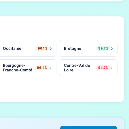
Occitanie
Bretagne
96.1%
99.7%
Bourgogne-
Centre-Val de
96.4%
94.7%
Franche-Comté
Loire