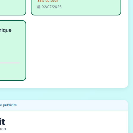
85% du seuil
02/07/2026
rique
 publicité
it
ION