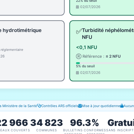
22% du seuil
02/07/2026
✅
e hydrotimétrique
Turbidité néphélomét
NFU
<0,1 NFU
l réglementaire
026
Ⓡ Référence :
≤ 2 NFU
5% du seuil
02/07/2026
 Ministère de la Santé
Contrôles ARS officiels
Mise à jour quotidienne
Aucune
22 966
34 823
96.3%
Gratu
SEAUX COUVERTS
COMMUNES
BULLETINS CONFORMES
SANS INSCRIPT