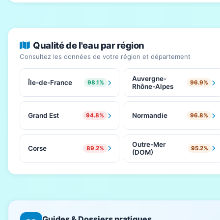
Qualité de l'eau par région
Consultez les données de votre région et département
Auvergne-
Île-de-France
98.1%
96.9%
Rhône-Alpes
Grand Est
Normandie
94.8%
96.8%
Outre-Mer
Corse
89.2%
95.2%
(DOM)
Guides & Dossiers pratiques