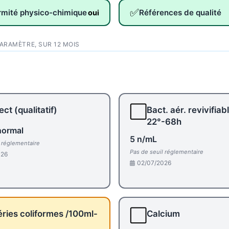
✅
rmité physico-chimique
Références de qualité
oui
PARAMÈTRE, SUR 12 MOIS
⬜
ct (qualitatif)
Bact. aér. revivifiab
22°-68h
normal
5 n/mL
l réglementaire
Pas de seuil réglementaire
026
02/07/2026
⬜
ries coliformes /100ml-
Calcium