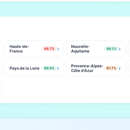
Hauts-de-
Nouvelle-
89.7%
98.1%
France
Aquitaine
Provence-Alpes-
Pays de la Loire
99.5%
97.7%
Côte d'Azur