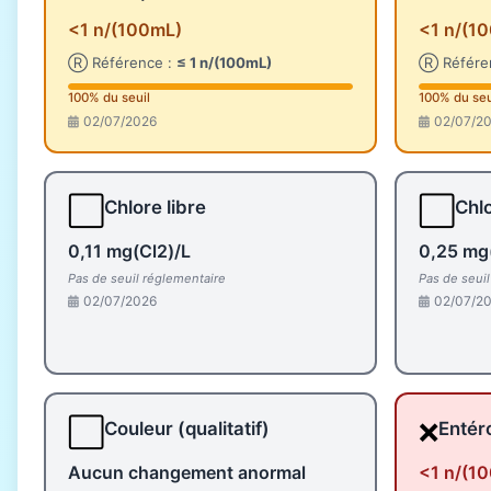
<1 n/(100mL)
<1 n/(1
Ⓡ Référence :
≤ 1 n/(100mL)
Ⓡ Référe
100% du seuil
100% du seu
02/07/2026
02/07/2
⬜
⬜
Chlore libre
Chlo
0,11 mg(Cl2)/L
0,25 mg
Pas de seuil réglementaire
Pas de seui
02/07/2026
02/07/2
⬜
❌
Couleur (qualitatif)
Entér
Aucun changement anormal
<1 n/(1