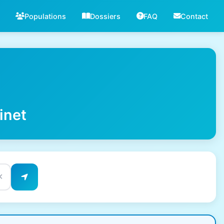
Populations
Dossiers
FAQ
Contact
inet
✕