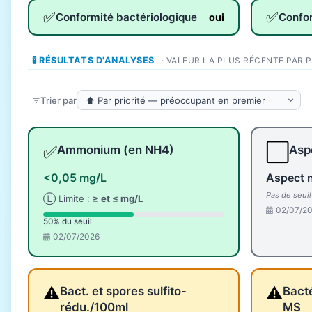
✅
✅
Conformité bactériologique
Confo
oui
🧪 RÉSULTATS D'ANALYSES
· VALEUR LA PLUS RÉCENTE PAR 
Trier par
✅
⬜
Ammonium (en NH4)
Aspe
<0,05 mg/L
Aspect 
Pas de seui
Ⓛ Limite :
≥ et ≤ mg/L
02/07/2
50% du seuil
02/07/2026
⚠️
⚠️
Bact. et spores sulfito-
Bacté
rédu./100ml
MS