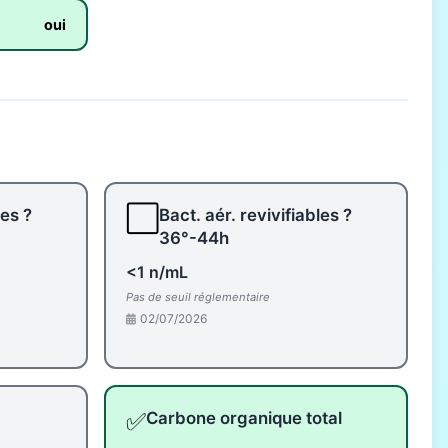
oui
⬜
les ?
Bact. aér. revivifiables ?
36°-44h
<1 n/mL
Pas de seuil réglementaire
02/07/2026
✅
Carbone organique total