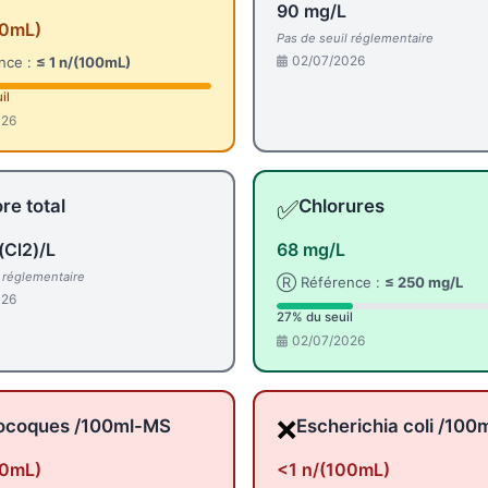
90 mg/L
00mL)
Pas de seuil réglementaire
02/07/2026
nce :
≤ 1 n/(100mL)
il
026
✅
re total
Chlorures
(Cl2)/L
68 mg/L
l réglementaire
Ⓡ Référence :
≤ 250 mg/L
026
27% du seuil
02/07/2026
❌
ocoques /100ml-MS
Escherichia coli /100
00mL)
<1 n/(100mL)