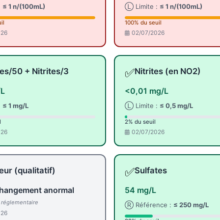
:
≤ 1 n/(100mL)
Ⓛ Limite :
≤ 1 n/(100mL)
il
100% du seuil
026
02/07/2026
✅
tes/50 + Nitrites/3
Nitrites (en NO2)
/L
<0,01 mg/L
:
≤ 1 mg/L
Ⓛ Limite :
≤ 0,5 mg/L
l
2% du seuil
026
02/07/2026
✅
ur (qualitatif)
Sulfates
hangement anormal
54 mg/L
l réglementaire
Ⓡ Référence :
≤ 250 mg/L
026