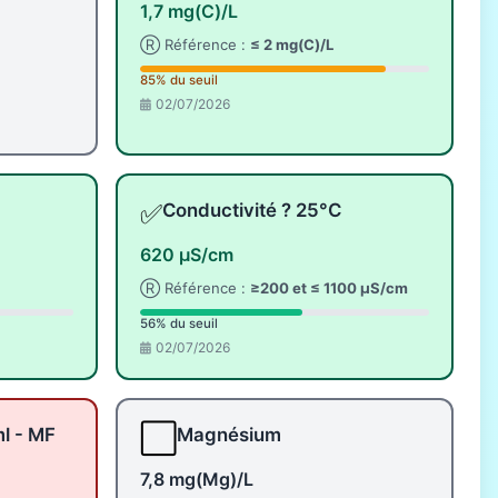
1,7 mg(C)/L
Ⓡ Référence :
≤ 2 mg(C)/L
85% du seuil
02/07/2026
✅
Conductivité ? 25°C
620 µS/cm
Ⓡ Référence :
≥200 et ≤ 1100 µS/cm
56% du seuil
02/07/2026
⬜
ml - MF
Magnésium
7,8 mg(Mg)/L