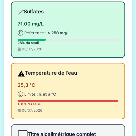
✅
Sulfates
71,00 mg/L
Ⓡ Référence :
≤ 250 mg/L
28% du seuil
06/07/2026
⚠️
Température de l'eau
25,3 °C
Ⓛ Limite :
≥ et ≤ °C
101%
du seuil
06/07/2026
⬜
Titre alcalimétrique complet