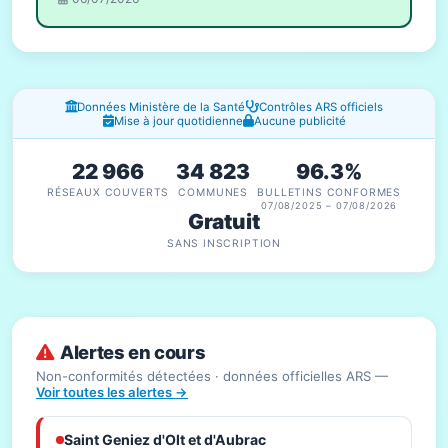
Fenêtres d'information
Données Ministère de la Santé
Contrôles ARS officiels
Mise à jour quotidienne
Aucune publicité
22 966
34 823
96.3%
RÉSEAUX COUVERTS
COMMUNES
BULLETINS CONFORMES
07/08/2025 – 07/08/2026
Gratuit
SANS INSCRIPTION
Alertes en cours
Non-conformités détectées · données officielles ARS —
Voir toutes les alertes →
Saint Geniez d'Olt et d'Aubrac