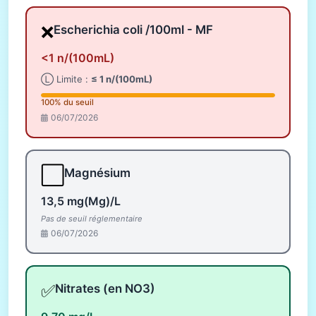
❌
Escherichia coli /100ml - MF
<1 n/(100mL)
Ⓛ Limite :
≤ 1 n/(100mL)
100% du seuil
06/07/2026
⬜
Magnésium
13,5 mg(Mg)/L
Pas de seuil réglementaire
06/07/2026
✅
Nitrates (en NO3)