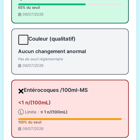
65% du seuil
06/07/2026
⬜
Couleur (qualitatif)
Aucun changement anormal
Pas de seuil réglementaire
06/07/2026
❌
Entérocoques /100ml-MS
<1 n/(100mL)
Ⓛ Limite :
≤ 1 n/(100mL)
100% du seuil
06/07/2026