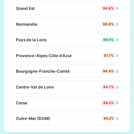
Grand Est
94.8%
Normandie
96.8%
Pays de la Loire
99.5%
Provence-Alpes-Côte d'Azur
97.7%
Bourgogne-Franche-Comté
96.4%
Centre-Val de Loire
94.7%
Corse
89.2%
Outre-Mer (DOM)
95.2%