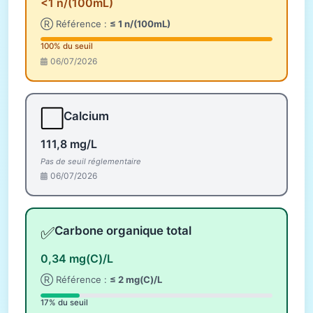
<1 n/(100mL)
Ⓡ Référence :
≤ 1 n/(100mL)
100% du seuil
06/07/2026
⬜
Calcium
111,8 mg/L
Pas de seuil réglementaire
06/07/2026
✅
Carbone organique total
0,34 mg(C)/L
Ⓡ Référence :
≤ 2 mg(C)/L
17% du seuil