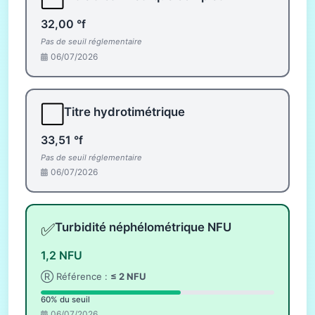
32,00 °f
Pas de seuil réglementaire
06/07/2026
⬜
Titre hydrotimétrique
33,51 °f
Pas de seuil réglementaire
06/07/2026
✅
Turbidité néphélométrique NFU
1,2 NFU
Ⓡ Référence :
≤ 2 NFU
60% du seuil
06/07/2026