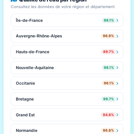
Consultez les données de votre région et département
Île-de-France
98.1%
Auvergne-Rhône-Alpes
96.9%
Hauts-de-France
89.7%
Nouvelle-Aquitaine
98.1%
Occitanie
96.1%
Bretagne
99.7%
Grand Est
94.8%
Normandie
96.8%