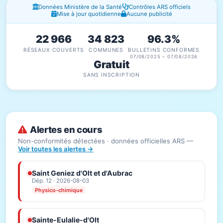
Fenêtres d'information
Données Ministère de la Santé
Contrôles ARS officiels
Mise à jour quotidienne
Aucune publicité
22 966
34 823
96.3%
RÉSEAUX COUVERTS
COMMUNES
BULLETINS CONFORMES
07/08/2025 – 07/08/2026
Gratuit
SANS INSCRIPTION
Alertes en cours
Non-conformités détectées · données officielles ARS —
Voir toutes les alertes →
Saint Geniez d'Olt et d'Aubrac
Dép. 12 · 2026-08-03
Physico-chimique
Sainte-Eulalie-d'Olt