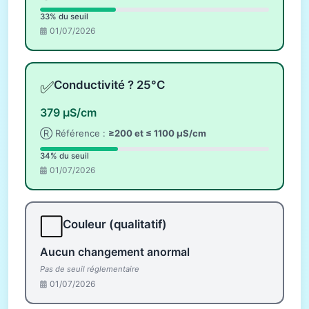
33% du seuil
01/07/2026
✅
Conductivité ? 25°C
379 µS/cm
Ⓡ Référence :
≥200 et ≤ 1100 µS/cm
34% du seuil
01/07/2026
⬜
Couleur (qualitatif)
Aucun changement anormal
Pas de seuil réglementaire
01/07/2026