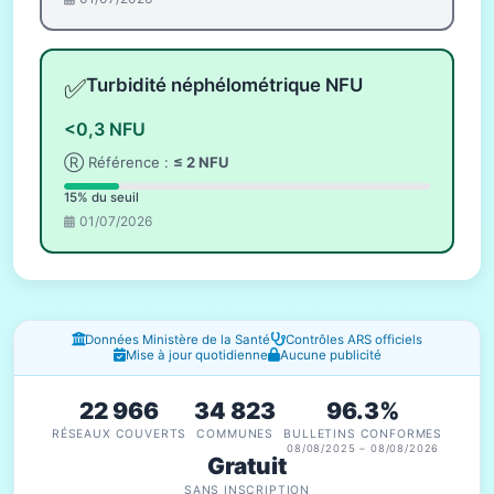
✅
Turbidité néphélométrique NFU
<0,3 NFU
Ⓡ Référence :
≤ 2 NFU
15% du seuil
01/07/2026
Fenêtres d'information
Données Ministère de la Santé
Contrôles ARS officiels
Mise à jour quotidienne
Aucune publicité
22 966
34 823
96.3%
RÉSEAUX COUVERTS
COMMUNES
BULLETINS CONFORMES
08/08/2025 – 08/08/2026
Gratuit
SANS INSCRIPTION