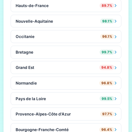
Hauts-de-France
89.7%
Nouvelle-Aquitaine
98.1%
Occitanie
96.1%
Bretagne
99.7%
Grand Est
94.8%
Normandie
96.8%
Pays de la Loire
99.5%
Provence-Alpes-Côte d'Azur
97.7%
Bourgogne-Franche-Comté
96.4%