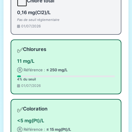
⬜
Chlore total
0,16 mg(Cl2)/L
Pas de seuil réglementaire
01/07/2026
✅
Chlorures
11 mg/L
Ⓡ Référence :
≤ 250 mg/L
4% du seuil
01/07/2026
✅
Coloration
<5 mg(Pt)/L
Ⓡ Référence :
≤ 15 mg(Pt)/L