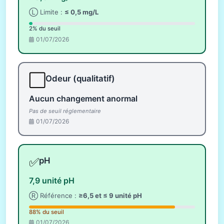
Ⓛ Limite :
≤ 0,5 mg/L
2% du seuil
01/07/2026
⬜
Odeur (qualitatif)
Aucun changement anormal
Pas de seuil réglementaire
01/07/2026
✅
pH
7,9 unité pH
Ⓡ Référence :
≥6,5 et ≤ 9 unité pH
88% du seuil
01/07/2026