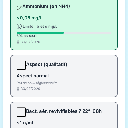
✅
Ammonium (en NH4)
<0,05 mg/L
Ⓛ Limite :
≥ et ≤ mg/L
50% du seuil
30/07/2026
⬜
Aspect (qualitatif)
Aspect normal
Pas de seuil réglementaire
30/07/2026
⬜
Bact. aér. revivifiables ? 22°-68h
<1 n/mL