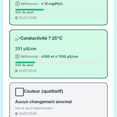
Ⓡ Référence :
≤ 15 mg(Pt)/L
33% du seuil
30/07/2026
✅
Conductivité ? 25°C
251 µS/cm
Ⓡ Référence :
≥200 et ≤ 1100 µS/cm
23% du seuil
30/07/2026
⬜
Couleur (qualitatif)
Aucun changement anormal
Pas de seuil réglementaire
30/07/2026