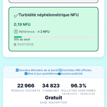
✅
Turbidité néphélométrique NFU
0,19 NFU
Ⓡ Référence :
≤ 2 NFU
10% du seuil
30/07/2026
Fenêtres d'information
Données Ministère de la Santé
Contrôles ARS officiels
Mise à jour quotidienne
Aucune publicité
22 966
34 823
96.3%
RÉSEAUX COUVERTS
COMMUNES
BULLETINS CONFORMES
09/08/2025 – 09/08/2026
Gratuit
SANS INSCRIPTION