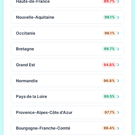
Hauts-de-France
89.7%
Nouvelle-Aquitaine
98.1%
Occitanie
96.1%
Bretagne
99.7%
Grand Est
94.8%
Normandie
96.8%
Pays de la Loire
99.5%
Provence-Alpes-Côte d'Azur
97.7%
Bourgogne-Franche-Comté
96.4%