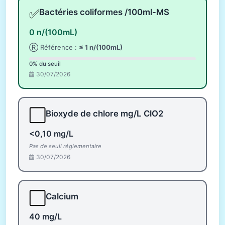
✅
Bactéries coliformes /100ml-MS
0 n/(100mL)
Ⓡ Référence :
≤ 1 n/(100mL)
0% du seuil
30/07/2026
⬜
Bioxyde de chlore mg/L ClO2
<0,10 mg/L
Pas de seuil réglementaire
30/07/2026
⬜
Calcium
40 mg/L