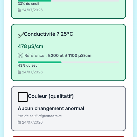
33% du seuil
24/07/2026
✅
Conductivité ? 25°C
478 µS/cm
Ⓡ Référence :
≥200 et ≤ 1100 µS/cm
43% du seuil
24/07/2026
⬜
Couleur (qualitatif)
Aucun changement anormal
Pas de seuil réglementaire
24/07/2026