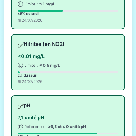
Ⓛ Limite :
≤ 1 mg/L
45% du seuil
24/07/2026
✅
Nitrites (en NO2)
<0,01 mg/L
Ⓛ Limite :
≤ 0,5 mg/L
2% du seuil
24/07/2026
✅
pH
7,1 unité pH
Ⓡ Référence :
≥6,5 et ≤ 9 unité pH