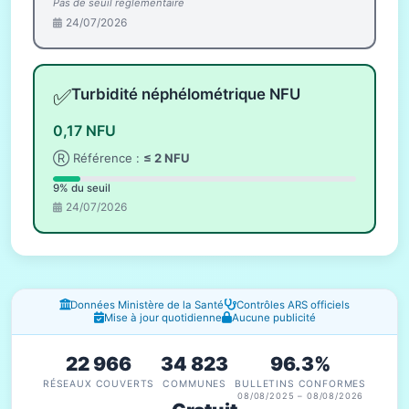
Pas de seuil réglementaire
24/07/2026
✅
Turbidité néphélométrique NFU
0,17 NFU
Ⓡ Référence :
≤ 2 NFU
9% du seuil
24/07/2026
Fenêtres d'information
Données Ministère de la Santé
Contrôles ARS officiels
Mise à jour quotidienne
Aucune publicité
22 966
34 823
96.3%
RÉSEAUX COUVERTS
COMMUNES
BULLETINS CONFORMES
08/08/2025 – 08/08/2026