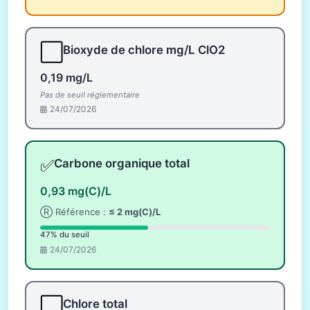
⬜
Bioxyde de chlore mg/L ClO2
0,19 mg/L
Pas de seuil réglementaire
24/07/2026
✅
Carbone organique total
0,93 mg(C)/L
Ⓡ Référence :
≤ 2 mg(C)/L
47% du seuil
24/07/2026
⬜
Chlore total