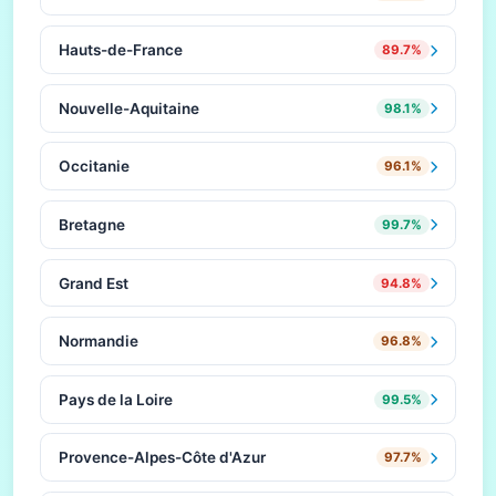
Hauts-de-France
89.7%
Nouvelle-Aquitaine
98.1%
Occitanie
96.1%
Bretagne
99.7%
Grand Est
94.8%
Normandie
96.8%
Pays de la Loire
99.5%
Provence-Alpes-Côte d'Azur
97.7%