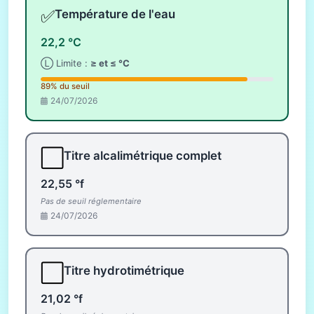
✅
Température de l'eau
22,2 °C
Ⓛ Limite :
≥ et ≤ °C
89% du seuil
24/07/2026
⬜
Titre alcalimétrique complet
22,55 °f
Pas de seuil réglementaire
24/07/2026
⬜
Titre hydrotimétrique
21,02 °f