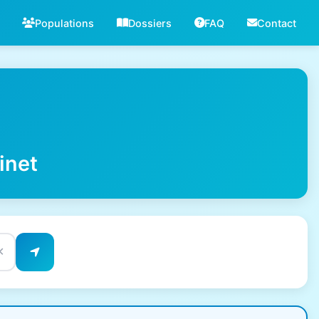
Populations
Dossiers
FAQ
Contact
inet
✕