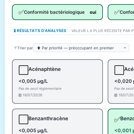
✅
✅
Conformité bactériologique
Confo
oui
🧪 RÉSULTATS D'ANALYSES
· VALEUR LA PLUS RÉCENTE PAR 
Trier par
⬜
⬜
Acénaphtène
Acé
<0,005 µg/L
<0,020 
Pas de seuil réglementaire
Pas de seui
16/07/2026
16/07/20
⬜
✅
Benzanthracène
Benz
<0,005 µg/L
<0,001 