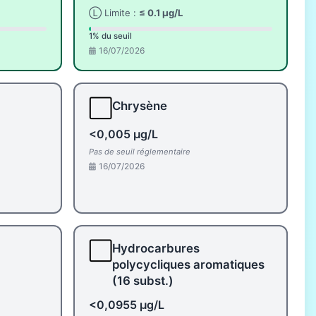
Ⓛ Limite :
≤ 0.1 µg/L
1% du seuil
16/07/2026
⬜
Chrysène
<0,005 µg/L
Pas de seuil réglementaire
16/07/2026
⬜
Hydrocarbures
polycycliques aromatiques
(16 subst.)
<0,0955 µg/L