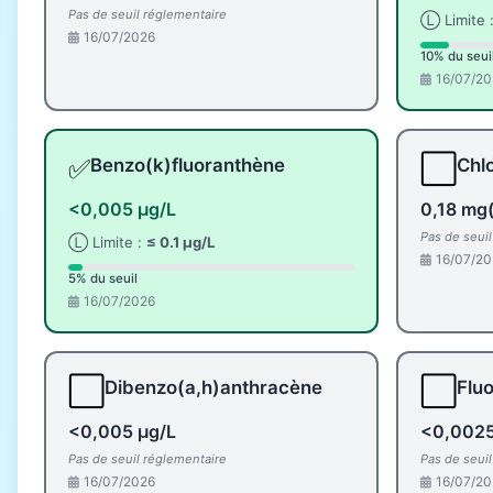
Pas de seuil réglementaire
Ⓛ Limite 
16/07/2026
10% du seui
16/07/20
✅
⬜
Benzo(k)fluoranthène
Chlo
<0,005 µg/L
0,18 mg(
Pas de seui
Ⓛ Limite :
≤ 0.1 µg/L
16/07/20
5% du seuil
16/07/2026
⬜
⬜
Dibenzo(a,h)anthracène
Flu
<0,005 µg/L
<0,0025
Pas de seuil réglementaire
Pas de seui
16/07/2026
16/07/20