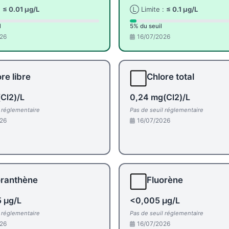
:
≤ 0.01 µg/L
Ⓛ Limite :
≤ 0.1 µg/L
l
5% du seuil
26
16/07/2026
⬜
re libre
Chlore total
Cl2)/L
0,24 mg(Cl2)/L
l réglementaire
Pas de seuil réglementaire
26
16/07/2026
⬜
oranthène
Fluorène
 µg/L
<0,005 µg/L
l réglementaire
Pas de seuil réglementaire
26
16/07/2026