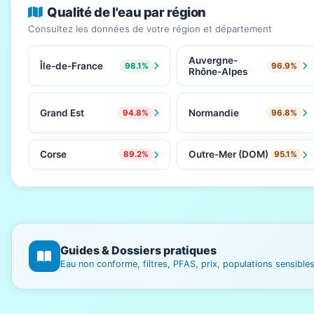
Qualité de l'eau par région
Consultez les données de votre région et département
Auvergne-
Île-de-France
98.1%
96.9%
Rhône-Alpes
Grand Est
Normandie
94.8%
96.8%
Corse
Outre-Mer (DOM)
89.2%
95.1%
Guides & Dossiers pratiques
Eau non conforme, filtres, PFAS, prix, populations sensibl