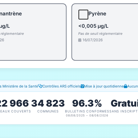
⬜
nantrène
Pyrène
µg/L
<0,005 µg/L
l réglementaire
Pas de seuil réglementaire
26
16/07/2026
 Ministère de la Santé
Contrôles ARS officiels
Mise à jour quotidienne
Aucune
22 966
34 823
96.3%
Gratu
SEAUX COUVERTS
COMMUNES
BULLETINS CONFORMES
SANS INSCRIPT
08/08/2025 – 08/08/2026