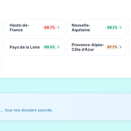
Hauts-de-
Nouvelle-
89.7%
98.1%
France
Aquitaine
Provence-Alpes-
Pays de la Loire
99.5%
97.7%
Côte d'Azur
es… tous nos dossiers sourcés.