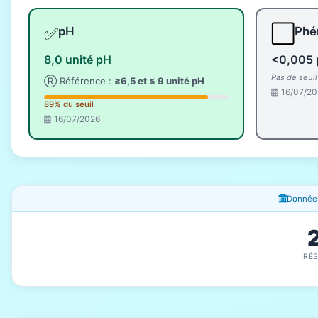
✅
⬜
pH
Phé
8,0 unité pH
<0,005 
Pas de seui
Ⓡ Référence :
≥6,5 et ≤ 9 unité pH
16/07/20
89% du seuil
16/07/2026
Fenêtres d'information
Données
RÉ