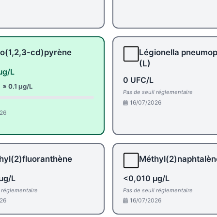
⬜
o(1,2,3-cd)pyrène
Légionella pneumop
(L)
µg/L
0 UFC/L
:
≤ 0.1 µg/L
Pas de seuil réglementaire
16/07/2026
26
⬜
hyl(2)fluoranthène
Méthyl(2)naphtalèn
µg/L
<0,010 µg/L
l réglementaire
Pas de seuil réglementaire
26
16/07/2026