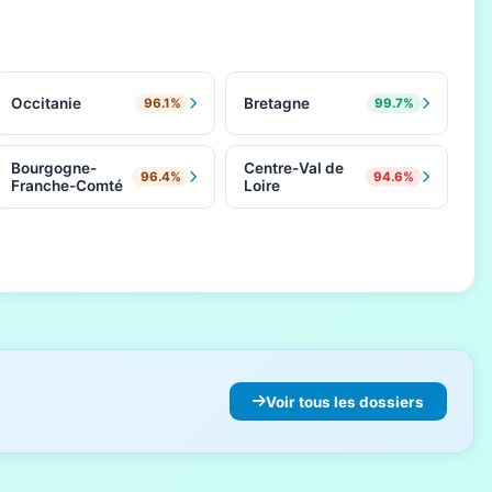
Occitanie
Bretagne
96.1%
99.7%
Bourgogne-
Centre-Val de
96.4%
94.6%
Franche-Comté
Loire
Voir tous les dossiers