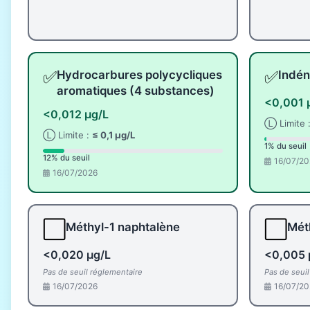
✅
✅
Hydrocarbures polycycliques
Indén
aromatiques (4 substances)
<0,001 
<0,012 µg/L
Ⓛ Limite 
Ⓛ Limite :
≤ 0,1 µg/L
1% du seuil
12% du seuil
16/07/20
16/07/2026
⬜
⬜
Méthyl-1 naphtalène
Mét
<0,020 µg/L
<0,005 
Pas de seuil réglementaire
Pas de seui
16/07/2026
16/07/20