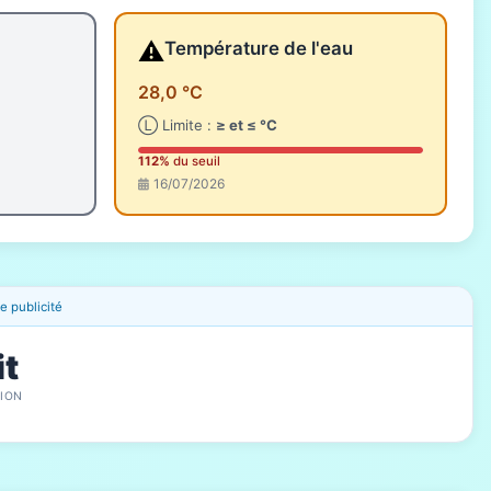
⚠️
Température de l'eau
28,0 °C
Ⓛ Limite :
≥ et ≤ °C
112%
du seuil
16/07/2026
 publicité
it
ION