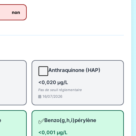
non
⬜
Anthraquinone (HAP)
<0,020 µg/L
Pas de seuil réglementaire
16/07/2026
✅
e
Benzo(g,h,i)pérylène
<0,001 µg/L