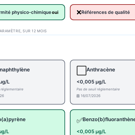
❌
rmité physico-chimique
Références de qualité
oui
PARAMÈTRE, SUR 12 MOIS
⬜
naphthylène
Anthracène
µg/L
<0,005 µg/L
l réglementaire
Pas de seuil réglementaire
26
16/07/2026
✅
o(a)pyrène
Benzo(b)fluoranthèn
µg/L
<0,005 µg/L