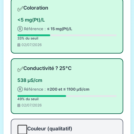
✅
Coloration
<5 mg(Pt)/L
Ⓡ Référence :
≤ 15 mg(Pt)/L
33% du seuil
02/07/2026
✅
Conductivité ? 25°C
538 µS/cm
Ⓡ Référence :
≥200 et ≤ 1100 µS/cm
49% du seuil
02/07/2026
⬜
Couleur (qualitatif)