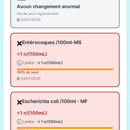
Aucun changement anormal
Pas de seuil réglementaire
02/07/2026
❌
Entérocoques /100ml-MS
<1 n/(100mL)
Ⓛ Limite :
≤ 1 n/(100mL)
100% du seuil
02/07/2026
❌
Escherichia coli /100ml - MF
<1 n/(100mL)
Ⓛ Limite :
≤ 1 n/(100mL)