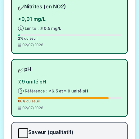
✅
Nitrites (en NO2)
<0,01 mg/L
Ⓛ Limite :
≤ 0,5 mg/L
2% du seuil
02/07/2026
✅
pH
7,9 unité pH
Ⓡ Référence :
≥6,5 et ≤ 9 unité pH
88% du seuil
02/07/2026
⬜
Saveur (qualitatif)