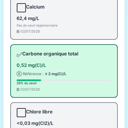
⬜
Calcium
62,4 mg/L
Pas de seuil réglementaire
02/07/2026
✅
Carbone organique total
0,52 mg(C)/L
Ⓡ Référence :
≤ 2 mg(C)/L
26% du seuil
02/07/2026
⬜
Chlore libre
<0,03 mg(Cl2)/L