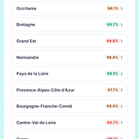
Occitanie
96.1%
Bretagne
99.7%
Grand Est
94.8%
Normandie
96.8%
Pays de la Loire
99.5%
Provence-Alpes-Côte d'Azur
97.7%
Bourgogne-Franche-Comté
96.4%
Centre-Val de Loire
94.7%
Corse
89.1%