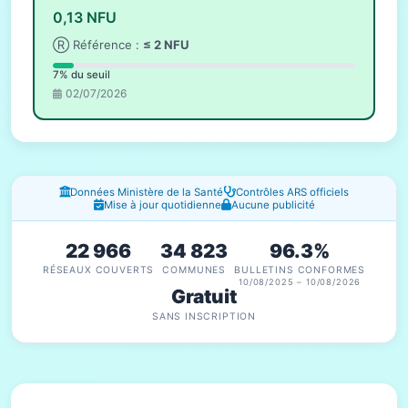
0,13 NFU
Ⓡ Référence :
≤ 2 NFU
7% du seuil
02/07/2026
Fenêtres d'information
Données Ministère de la Santé
Contrôles ARS officiels
Mise à jour quotidienne
Aucune publicité
22 966
34 823
96.3%
RÉSEAUX COUVERTS
COMMUNES
BULLETINS CONFORMES
10/08/2025 – 10/08/2026
Gratuit
SANS INSCRIPTION