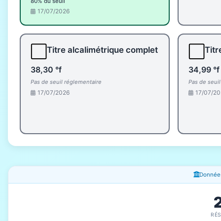
80% du seuil
17/07/2026
⬜
⬜
Titre alcalimétrique complet
Titr
38,30 °f
34,99 °f
Pas de seuil réglementaire
Pas de seui
17/07/2026
17/07/20
Fenêtres d'information
Données
RÉ