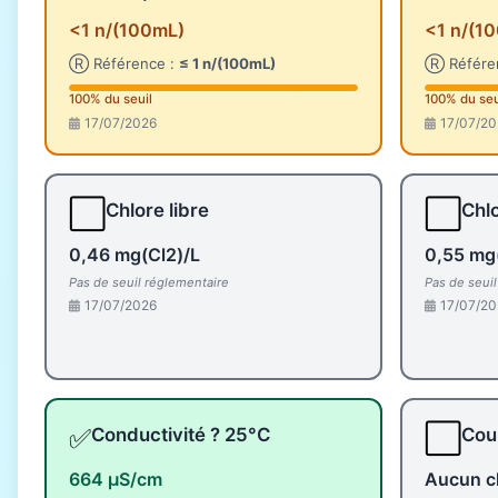
<1 n/(100mL)
<1 n/(1
Ⓡ Référence :
≤ 1 n/(100mL)
Ⓡ Référe
100% du seuil
100% du seu
17/07/2026
17/07/20
⬜
⬜
Chlore libre
Chlo
0,46 mg(Cl2)/L
0,55 mg
Pas de seuil réglementaire
Pas de seui
17/07/2026
17/07/20
✅
⬜
Conductivité ? 25°C
Coul
664 µS/cm
Aucun c