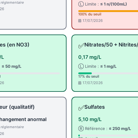
l réglementaire
Ⓛ Limite :
≤ 1 n/(100mL)
26
100% du seuil
17/07/2026
✅
tes (en NO3)
Nitrates/50 + Nitrites
/L
0,17 mg/L
:
≤ 50 mg/L
Ⓛ Limite :
≤ 1 mg/L
l
17% du seuil
26
17/07/2026
✅
ur (qualitatif)
Sulfates
hangement anormal
5,10 mg/L
l réglementaire
Ⓡ Référence :
≤ 250 mg/L
26