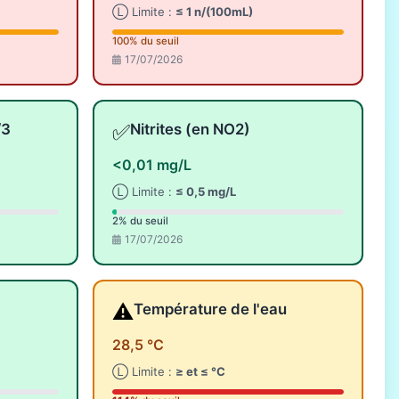
Ⓛ Limite :
≤ 1 n/(100mL)
100% du seuil
17/07/2026
✅
/3
Nitrites (en NO2)
<0,01 mg/L
Ⓛ Limite :
≤ 0,5 mg/L
2% du seuil
17/07/2026
⚠️
Température de l'eau
28,5 °C
Ⓛ Limite :
≥ et ≤ °C