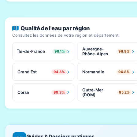
Qualité de l'eau par région
Consultez les données de votre région et département
Auvergne-
Île-de-France
98.1%
96.9%
Rhône-Alpes
Grand Est
Normandie
94.8%
96.8%
Outre-Mer
Corse
89.3%
95.2%
(DOM)
Guides & Dossiers pratiques