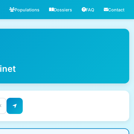
Populations
Dossiers
FAQ
Contact
inet
✕