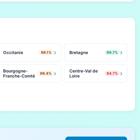
Occitanie
Bretagne
96.1%
99.7%
Bourgogne-
Centre-Val de
96.4%
94.7%
Franche-Comté
Loire