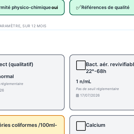
✅
rmité physico-chimique
Références de qualité
oui
PARAMÈTRE, SUR 12 MOIS
⬜
ct (qualitatif)
Bact. aér. revivifiab
22°-68h
normal
1 n/mL
l réglementaire
Pas de seuil réglementaire
26
17/07/2026
⬜
ries coliformes /100ml-
Calcium