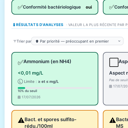
✅
✅
Conformité bactériologique
Confo
oui
🧪 RÉSULTATS D'ANALYSES
· VALEUR LA PLUS RÉCENTE PAR 
Trier par
✅
⬜
Ammonium (en NH4)
Aspe
<0,01 mg/L
Aspect 
Pas de seui
Ⓛ Limite :
≥ et ≤ mg/L
17/07/20
10% du seuil
17/07/2026
⚠️
⚠️
Bact. et spores sulfito-
Bacté
rédu./100ml
MS