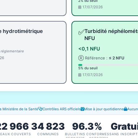
2% du seuil
17/07/2026
✅
e hydrotimétrique
Turbidité néphélomét
NFU
<0,1 NFU
l réglementaire
26
Ⓡ Référence :
≤ 2 NFU
5% du seuil
17/07/2026
 Ministère de la Santé
Contrôles ARS officiels
Mise à jour quotidienne
Aucune
22 966
34 823
96.3%
Gratu
SEAUX COUVERTS
COMMUNES
BULLETINS CONFORMES
SANS INSCRIPT