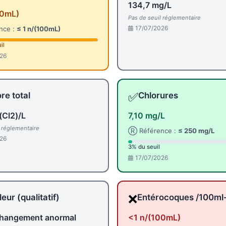
134,7 mg/L
00mL)
Pas de seuil réglementaire
17/07/2026
nce :
≤ 1 n/(100mL)
il
26
✅
re total
Chlorures
(Cl2)/L
7,10 mg/L
l réglementaire
Ⓡ Référence :
≤ 250 mg/L
26
3% du seuil
17/07/2026
❌
eur (qualitatif)
Entérocoques /100m
hangement anormal
<1 n/(100mL)