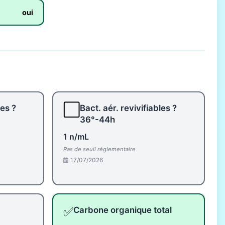
oui
⬜
les ?
Bact. aér. revivifiables ?
36°-44h
1 n/mL
Pas de seuil réglementaire
17/07/2026
✅
Carbone organique total