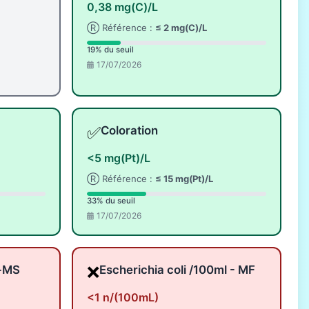
0,38 mg(C)/L
Ⓡ Référence :
≤ 2 mg(C)/L
19% du seuil
17/07/2026
✅
Coloration
<5 mg(Pt)/L
Ⓡ Référence :
≤ 15 mg(Pt)/L
33% du seuil
17/07/2026
❌
l-MS
Escherichia coli /100ml - MF
<1 n/(100mL)