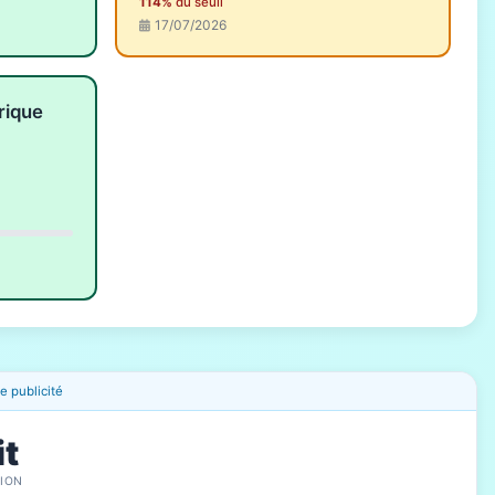
114%
du seuil
17/07/2026
rique
 publicité
it
ION