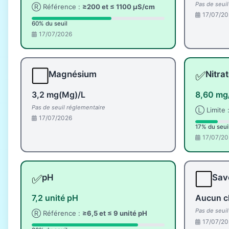
Pas de seui
Ⓡ Référence :
≥200 et ≤ 1100 µS/cm
17/07/20
60% du seuil
17/07/2026
⬜
✅
Magnésium
Nitra
3,2 mg(Mg)/L
8,60 mg
Pas de seuil réglementaire
Ⓛ Limite 
17/07/2026
17% du seui
17/07/20
✅
⬜
pH
Save
7,2 unité pH
Aucun c
Pas de seui
Ⓡ Référence :
≥6,5 et ≤ 9 unité pH
17/07/20