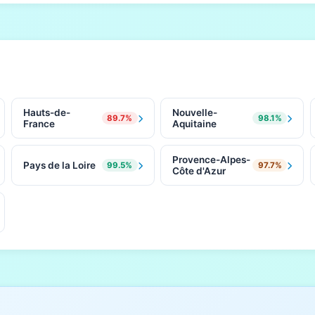
Hauts-de-
Nouvelle-
89.7%
98.1%
France
Aquitaine
Provence-Alpes-
Pays de la Loire
99.5%
97.7%
Côte d'Azur