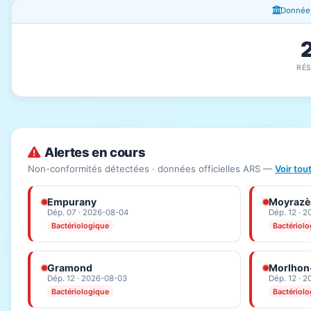
Fenêtres d'information
Données
RÉ
Alertes en cours
Non-conformités détectées · données officielles ARS —
Voir tou
Empurany
Moyrazè
Dép. 07 · 2026-08-04
Dép. 12 · 
Bactériologique
Bactériol
Gramond
Morlhon
Dép. 12 · 2026-08-03
Dép. 12 · 
Bactériologique
Bactériol