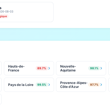
s
2026-08-03
ogique
Hauts-de-
Nouvelle-
89.7%
98.1%
France
Aquitaine
Provence-Alpes-
Pays de la Loire
99.5%
97.7%
Côte d'Azur