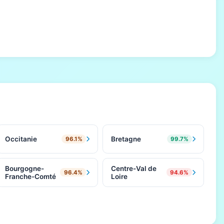
Occitanie
Bretagne
96.1%
99.7%
Bourgogne-
Centre-Val de
96.4%
94.6%
Franche-Comté
Loire