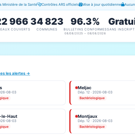
 Ministère de la Santé
Contrôles ARS officiels
Mise à jour quotidienne
Aucune
22 966
34 823
96.3%
Gratu
SEAUX COUVERTS
COMMUNES
BULLETINS CONFORMES
SANS INSCRIPT
08/08/2025 – 08/08/2026
tes les alertes →
s
Meljac
2026-08-03
Dép. 12 · 2026-08-03
ogique
Bactériologique
-le-Haut
Montjaux
2026-08-03
Dép. 12 · 2026-08-03
ogique
Bactériologique