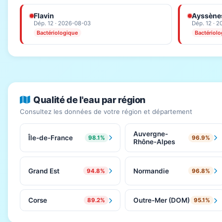
Flavin
Ayssène
Dép. 12 · 2026-08-03
Dép. 12 · 
Bactériologique
Bactériol
Qualité de l'eau par région
Consultez les données de votre région et département
Auvergne-
Île-de-France
98.1%
96.9%
Rhône-Alpes
Grand Est
Normandie
94.8%
96.8%
Corse
Outre-Mer (DOM)
89.2%
95.1%