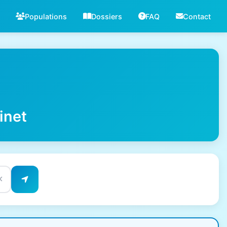
Populations
Dossiers
FAQ
Contact
inet
✕