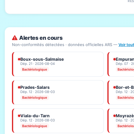
RÉ
Alertes en cours
Non-conformités détectées · données officielles ARS —
Voir tou
Boux-sous-Salmaise
Empura
Dép. 21 · 2026-08-04
Dép. 07 · 
Bactériologique
Bactériol
Prades-Salars
Bor-et-B
Dép. 12 · 2026-08-03
Dép. 12 · 
Bactériologique
Bactériol
Viala-du-Tarn
Moyrazè
Dép. 12 · 2026-08-03
Dép. 12 · 
Bactériologique
Bactériol