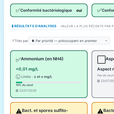
✅
✅
Conformité bactériologique
Confo
oui
🧪 RÉSULTATS D'ANALYSES
· VALEUR LA PLUS RÉCENTE PAR 
Trier par
✅
⬜
Ammonium (en NH4)
Aspe
<0,01 mg/L
Aspect 
Pas de seui
Ⓛ Limite :
≥ et ≤ mg/L
23/07/2
10% du seuil
23/07/2026
⚠️
⚠️
Bact. et spores sulfito-
Bacté