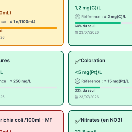
1,2 mg(C)/L
00mL)
Ⓡ Référence :
≤ 2 mg(C)/L
nce :
≤ 1 n/(100mL)
60% du seuil
il
23/07/2026
026
✅
ures
Coloration
/L
<5 mg(Pt)/L
nce :
≤ 250 mg/L
Ⓡ Référence :
≤ 15 mg(Pt)/L
33% du seuil
026
23/07/2026
✅
richia coli /100ml - MF
Nitrates (en NO3)
00mL)
22,8 mg/L