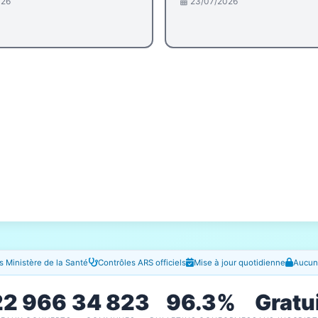
026
23/07/2026
 Ministère de la Santé
Contrôles ARS officiels
Mise à jour quotidienne
Aucune
22 966
34 823
96.3%
Gratu