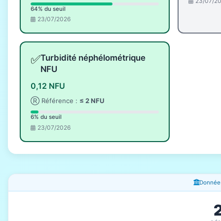
23/07/2
64% du seuil
23/07/2026
✅
Turbidité néphélométrique
NFU
0,12 NFU
Ⓡ Référence :
≤ 2 NFU
6% du seuil
23/07/2026
Fenêtres d'information
Données