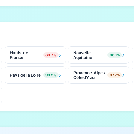
Hauts-de-
Nouvelle-
89.7%
98.1%
France
Aquitaine
Provence-Alpes-
Pays de la Loire
99.5%
97.7%
Côte d'Azur