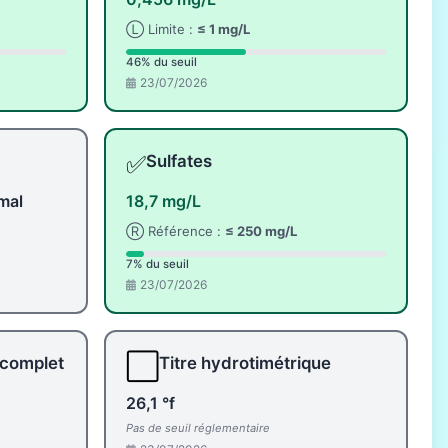
Ⓛ Limite :
≤ 1 mg/L
46% du seuil
23/07/2026
✅
Sulfates
mal
18,7 mg/L
Ⓡ Référence :
≤ 250 mg/L
7% du seuil
23/07/2026
⬜
 complet
Titre hydrotimétrique
26,1 °f
Pas de seuil réglementaire