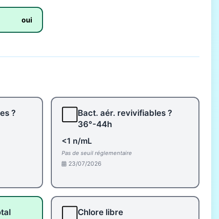
oui
⬜
les ?
Bact. aér. revivifiables ?
36°-44h
<1 n/mL
Pas de seuil réglementaire
23/07/2026
⬜
tal
Chlore libre