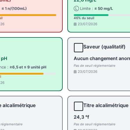
:
≤ 1 n/(100mL)
Ⓛ Limite :
≤ 50 mg/L
il
46% du seuil
026
23/07/2026
⬜
Saveur (qualitatif)
é pH
Aucun changement anor
Pas de seuil réglementaire
nce :
≥6,5 et ≤ 9 unité pH
23/07/2026
l
026
⬜
e alcalimétrique
Titre alcalimétrique
24,3 °f
l réglementaire
Pas de seuil réglementaire