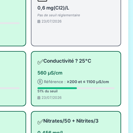
0,6 mg(Cl2)/L
Pas de seuil réglementaire
23/07/2026
✅
Conductivité ? 25°C
560 µS/cm
Ⓡ Référence :
≥200 et ≤ 1100 µS/cm
51% du seuil
23/07/2026
✅
Nitrates/50 + Nitrites/3
0,456 mg/L