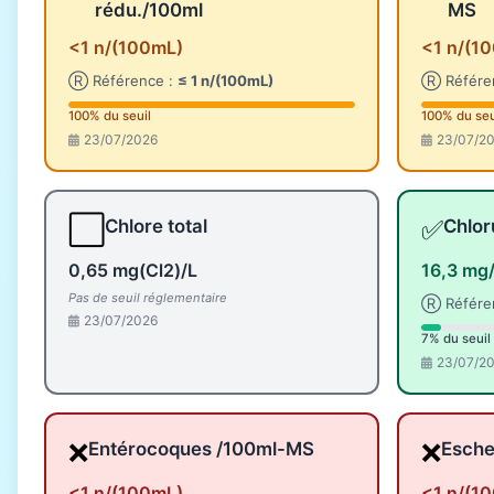
rédu./100ml
MS
<1 n/(100mL)
<1 n/(1
Ⓡ Référence :
≤ 1 n/(100mL)
Ⓡ Référe
100% du seuil
100% du seu
23/07/2026
23/07/2
⬜
✅
Chlore total
Chlor
0,65 mg(Cl2)/L
16,3 mg
Pas de seuil réglementaire
Ⓡ Référe
23/07/2026
7% du seuil
23/07/2
❌
❌
Entérocoques /100ml-MS
Esche
<1 n/(100mL)
<1 n/(1