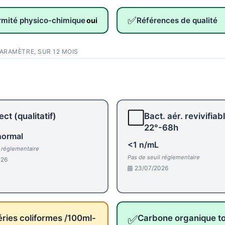
✅
rmité physico-chimique
Références de qualité
oui
PARAMÈTRE, SUR 12 MOIS
⬜
ct (qualitatif)
Bact. aér. revivifiab
22°-68h
normal
<1 n/mL
l réglementaire
Pas de seuil réglementaire
026
23/07/2026
✅
ries coliformes /100ml-
Carbone organique to