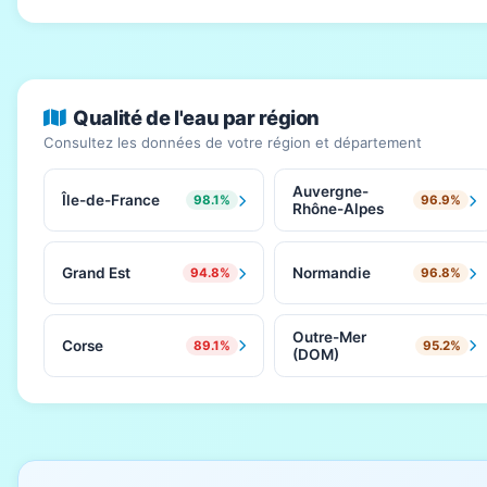
Qualité de l'eau par région
Consultez les données de votre région et département
Auvergne-
Île-de-France
98.1%
96.9%
Rhône-Alpes
Grand Est
Normandie
94.8%
96.8%
Outre-Mer
Corse
89.1%
95.2%
(DOM)