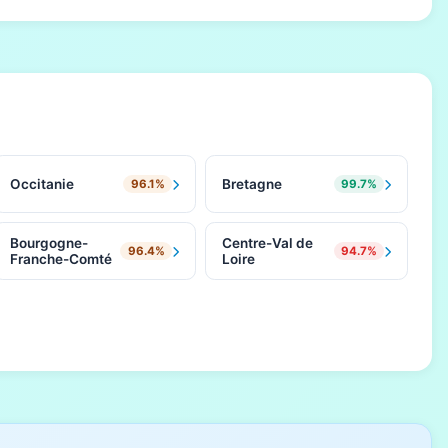
Occitanie
Bretagne
96.1%
99.7%
Bourgogne-
Centre-Val de
96.4%
94.7%
Franche-Comté
Loire