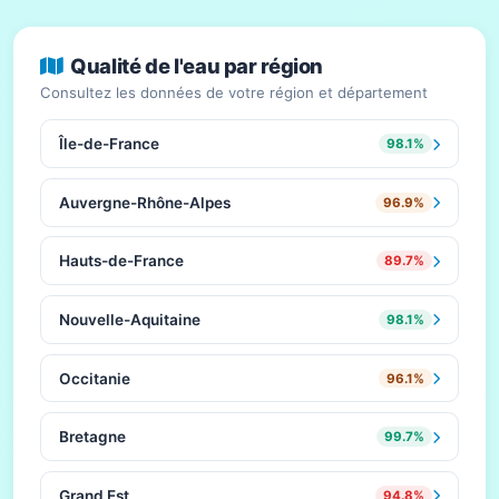
Qualité de l'eau par région
Consultez les données de votre région et département
Île-de-France
98.1%
Auvergne-Rhône-Alpes
96.9%
Hauts-de-France
89.7%
Nouvelle-Aquitaine
98.1%
Occitanie
96.1%
Bretagne
99.7%
Grand Est
94.8%