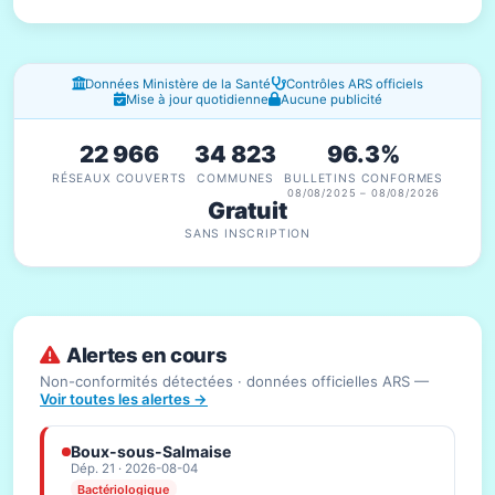
Fenêtres d'information
Données Ministère de la Santé
Contrôles ARS officiels
Mise à jour quotidienne
Aucune publicité
22 966
34 823
96.3%
RÉSEAUX COUVERTS
COMMUNES
BULLETINS CONFORMES
08/08/2025 – 08/08/2026
Gratuit
SANS INSCRIPTION
Alertes en cours
Non-conformités détectées · données officielles ARS —
Voir toutes les alertes →
Boux-sous-Salmaise
Dép. 21 · 2026-08-04
Bactériologique