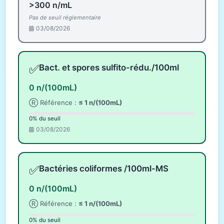
>300 n/mL
Pas de seuil réglementaire
03/08/2026
✅
Bact. et spores sulfito-rédu./100ml
0 n/(100mL)
Ⓡ Référence :
≤ 1 n/(100mL)
0% du seuil
03/08/2026
✅
Bactéries coliformes /100ml-MS
0 n/(100mL)
Ⓡ Référence :
≤ 1 n/(100mL)
0% du seuil