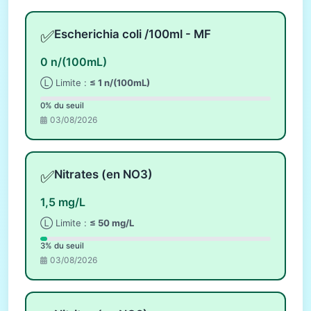
✅
Escherichia coli /100ml - MF
0 n/(100mL)
Ⓛ Limite :
≤ 1 n/(100mL)
0% du seuil
03/08/2026
✅
Nitrates (en NO3)
1,5 mg/L
Ⓛ Limite :
≤ 50 mg/L
3% du seuil
03/08/2026