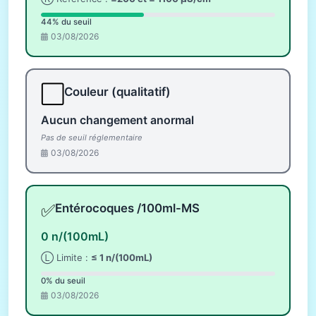
44% du seuil
03/08/2026
⬜
Couleur (qualitatif)
Aucun changement anormal
Pas de seuil réglementaire
03/08/2026
✅
Entérocoques /100ml-MS
0 n/(100mL)
Ⓛ Limite :
≤ 1 n/(100mL)
0% du seuil
03/08/2026