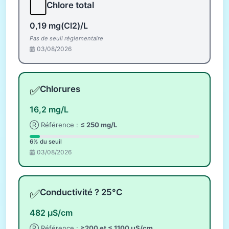
⬜
Chlore total
0,19 mg(Cl2)/L
Pas de seuil réglementaire
03/08/2026
✅
Chlorures
16,2 mg/L
Ⓡ Référence :
≤ 250 mg/L
6% du seuil
03/08/2026
✅
Conductivité ? 25°C
482 µS/cm
Ⓡ Référence :
≥200 et ≤ 1100 µS/cm