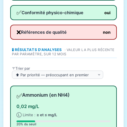
✅
Conformité physico-chimique
oui
❌
Références de qualité
non
🧪 RÉSULTATS D'ANALYSES
· VALEUR LA PLUS RÉCENTE
PAR PARAMÈTRE, SUR 12 MOIS
Trier par
✅
Ammonium (en NH4)
0,02 mg/L
Ⓛ Limite :
≥ et ≤ mg/L
20% du seuil