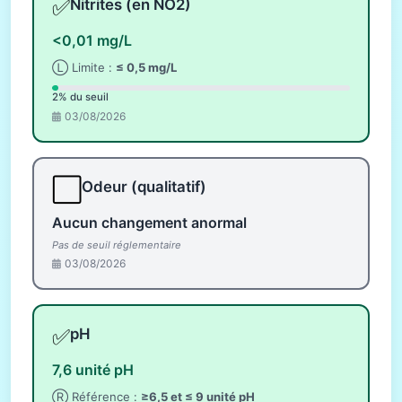
✅
Nitrites (en NO2)
<0,01 mg/L
Ⓛ Limite :
≤ 0,5 mg/L
2% du seuil
03/08/2026
⬜
Odeur (qualitatif)
Aucun changement anormal
Pas de seuil réglementaire
03/08/2026
✅
pH
7,6 unité pH
Ⓡ Référence :
≥6,5 et ≤ 9 unité pH