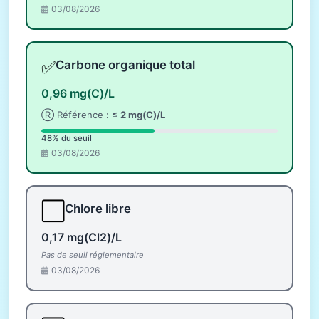
03/08/2026
✅
Carbone organique total
0,96 mg(C)/L
Ⓡ Référence :
≤ 2 mg(C)/L
48% du seuil
03/08/2026
⬜
Chlore libre
0,17 mg(Cl2)/L
Pas de seuil réglementaire
03/08/2026