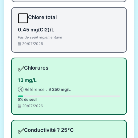
⬜
Chlore total
0,45 mg(Cl2)/L
Pas de seuil réglementaire
20/07/2026
✅
Chlorures
13 mg/L
Ⓡ Référence :
≤ 250 mg/L
5% du seuil
20/07/2026
✅
Conductivité ? 25°C