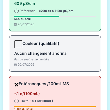
609 µS/cm
Ⓡ Référence :
≥200 et ≤ 1100 µS/cm
55% du seuil
20/07/2026
⬜
Couleur (qualitatif)
Aucun changement anormal
Pas de seuil réglementaire
20/07/2026
❌
Entérocoques /100ml-MS
<1 n/(100mL)
Ⓛ Limite :
≤ 1 n/(100mL)
100% du seuil