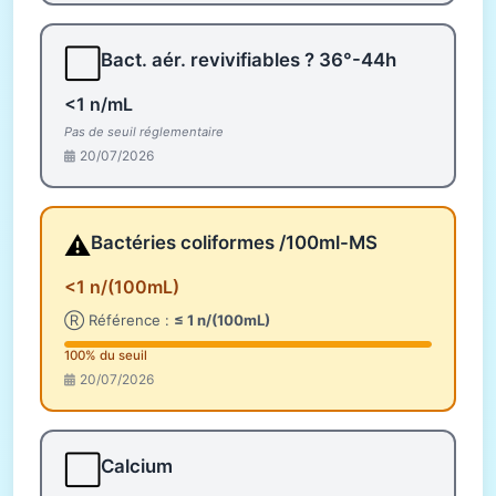
⬜
Bact. aér. revivifiables ? 36°-44h
<1 n/mL
Pas de seuil réglementaire
20/07/2026
⚠️
Bactéries coliformes /100ml-MS
<1 n/(100mL)
Ⓡ Référence :
≤ 1 n/(100mL)
100% du seuil
20/07/2026
⬜
Calcium