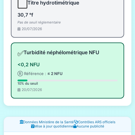
⬜
Titre hydrotimétrique
30,7 °f
Pas de seuil réglementaire
20/07/2026
✅
Turbidité néphélométrique NFU
<0,2 NFU
Ⓡ Référence :
≤ 2 NFU
10% du seuil
20/07/2026
Fenêtres d'information
Données Ministère de la Santé
Contrôles ARS officiels
Mise à jour quotidienne
Aucune publicité