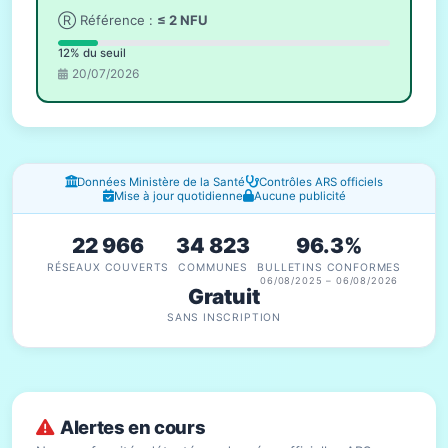
Ⓡ Référence :
≤ 2 NFU
12% du seuil
20/07/2026
Fenêtres d'information
Données Ministère de la Santé
Contrôles ARS officiels
Mise à jour quotidienne
Aucune publicité
22 966
34 823
96.3%
RÉSEAUX COUVERTS
COMMUNES
BULLETINS CONFORMES
06/08/2025 – 06/08/2026
Gratuit
SANS INSCRIPTION
Alertes en cours