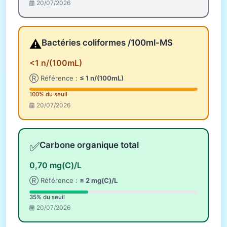
20/07/2026
⚠️
Bactéries coliformes /100ml-MS
<1 n/(100mL)
Ⓡ Référence :
≤ 1 n/(100mL)
100% du seuil
20/07/2026
✅
Carbone organique total
0,70 mg(C)/L
Ⓡ Référence :
≤ 2 mg(C)/L
35% du seuil
20/07/2026